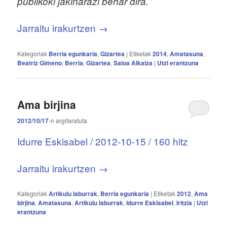
publikoki jakinarazi behar dira.
Jarraitu irakurtzen
→
Kategoriak
Berria egunkaria
,
Gizartea
|
Etiketak
2014
,
Amatasuna
,
Beatriz Gimeno
,
Berria
,
Gizartea
,
Saioa Alkaiza
|
Utzi erantzuna
Ama birjina
2012/10/17
-n
argitaratuta
Idurre Eskisabel / 2012-10-15 / 160 hitz
Jarraitu irakurtzen
→
Kategoriak
Artikulu laburrak
,
Berria egunkaria
|
Etiketak
2012
,
Ama
birjina
,
Amatasuna
,
Artikulu laburrak
,
Idurre Eskisabel
,
Iritzia
|
Utzi
erantzuna