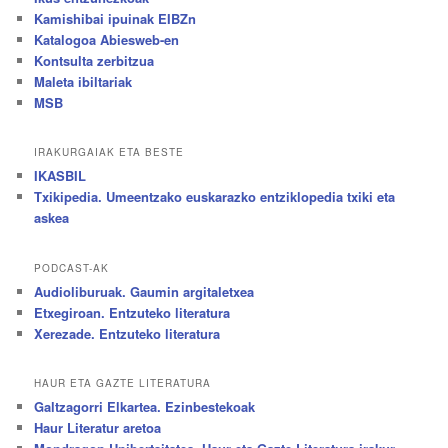
Kamishibai ipuinak EIBZn
Katalogoa Abiesweb-en
Kontsulta zerbitzua
Maleta ibiltariak
MSB
IRAKURGAIAK ETA BESTE
IKASBIL
Txikipedia. Umeentzako euskarazko entziklopedia txiki eta
askea
PODCAST-AK
Audioliburuak. Gaumin argitaletxea
Etxegiroan. Entzuteko literatura
Xerezade. Entzuteko literatura
HAUR ETA GAZTE LITERATURA
Galtzagorri Elkartea. Ezinbestekoak
Haur Literatur aretoa