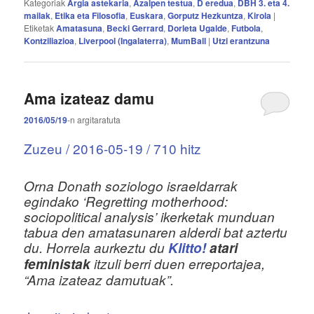
Kategoriak
Argia astekaria
,
Azalpen testua
,
D eredua
,
DBH 3. eta 4.
mailak
,
Etika eta Filosofia
,
Euskara
,
Gorputz Hezkuntza
,
Kirola
|
Etiketak
Amatasuna
,
Becki Gerrard
,
Dorleta Ugalde
,
Futbola
,
Kontziliazioa
,
Liverpool (Ingalaterra)
,
MumBall
|
Utzi erantzuna
Ama izateaz damu
2016/05/19
-n
argitaratuta
Zuzeu / 2016-05-19 / 710 hitz
Orna Donath soziologo israeldarrak
egindako ‘Regretting motherhood:
sociopolitical analysis’ ikerketak munduan
tabua den amatasunaren alderdi bat aztertu
du. Horrela aurkeztu du
Klitto!
atari
feministak
itzuli berri duen erreportajea,
“Ama izateaz damutuak”.