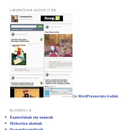
LIBURUTEGIA SCOOP.IT EN
De
WordPresserako irudiak
BLOGROLL-A
Esamoldeak eta esaerak
Hizkuntza akatsak
Ikus-entzunezkoak