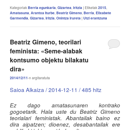
Kategoriak
Berria egunkaria
,
Gizartea
,
Iritzia
|
Etiketak
2015
,
Amatasuna
,
Arantxa Iturbe
,
Beatriz Gimeno
,
Berria
,
Elixabete
Garmendia
,
Gizartea
,
Iritzia
,
Onintza Irureta
|
Utzi erantzuna
Beatriz Gimeno, teorilari
feminista: «Seme-alabak
kontsumo objektu bilakatu
dira»
2014/12/11
-n
argitaratuta
Saioa Alkaiza / 2014-12-11 / 485 hitz
Ez dago amatasunaren kontrako
gogoetarik. Hala uste du Beatriz Gimeno
teorialari feministak. Abantailak baino ez
dira aipatzen; dioenez, desabantailak ere