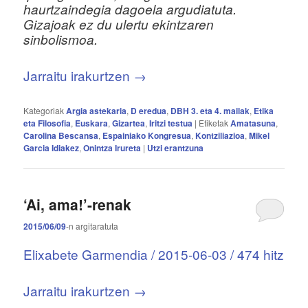
haurtzaindegia dagoela argudiatuta.
Gizajoak ez du ulertu ekintzaren
sinbolismoa.
Jarraitu irakurtzen
→
Kategoriak
Argia astekaria
,
D eredua
,
DBH 3. eta 4. mailak
,
Etika
eta Filosofia
,
Euskara
,
Gizartea
,
Iritzi testua
|
Etiketak
Amatasuna
,
Carolina Bescansa
,
Espainiako Kongresua
,
Kontziliazioa
,
Mikel
Garcia Idiakez
,
Onintza Irureta
|
Utzi erantzuna
‘Ai, ama!’-renak
2015/06/09
-n
argitaratuta
Elixabete Garmendia / 2015-06-03 / 474 hitz
Jarraitu irakurtzen
→