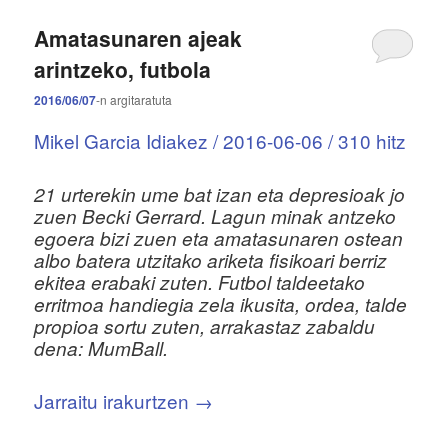
Amatasunaren ajeak
arintzeko, futbola
2016/06/07
-n
argitaratuta
Mikel Garcia Idiakez / 2016-06-06 / 310 hitz
21 urterekin ume bat izan eta depresioak jo
zuen Becki Gerrard. Lagun minak antzeko
egoera bizi zuen eta amatasunaren ostean
albo batera utzitako ariketa fisikoari berriz
ekitea erabaki zuten. Futbol taldeetako
erritmoa handiegia zela ikusita, ordea, talde
propioa sortu zuten, arrakastaz zabaldu
dena: MumBall.
Jarraitu irakurtzen
→