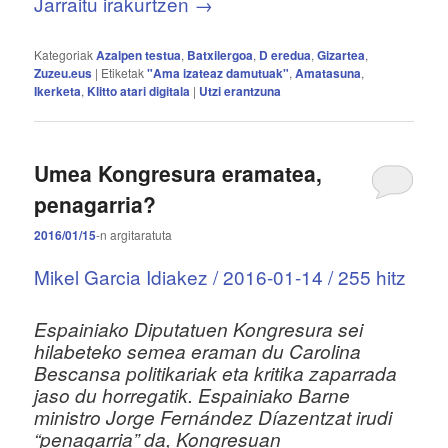
Jarraitu irakurtzen
→
Kategoriak
Azalpen testua
,
Batxilergoa
,
D eredua
,
Gizartea
,
Zuzeu.eus
|
Etiketak
"Ama izateaz damutuak"
,
Amatasuna
,
Ikerketa
,
Klitto atari digitala
|
Utzi erantzuna
Umea Kongresura eramatea,
penagarria?
2016/01/15
-n
argitaratuta
Mikel Garcia Idiakez / 2016-01-14 / 255 hitz
Espainiako Diputatuen Kongresura sei
hilabeteko semea eraman du Carolina
Bescansa politikariak eta kritika zaparrada
jaso du horregatik. Espainiako Barne
ministro Jorge Fernández Díazentzat irudi
“penagarria” da, Kongresuan