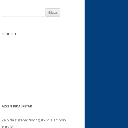
Bilatu:
SCOOP.IT
AZKEN BIDALKETAK
Zein da zuzena: “inor gutxik” ala “inork
gutxik”?