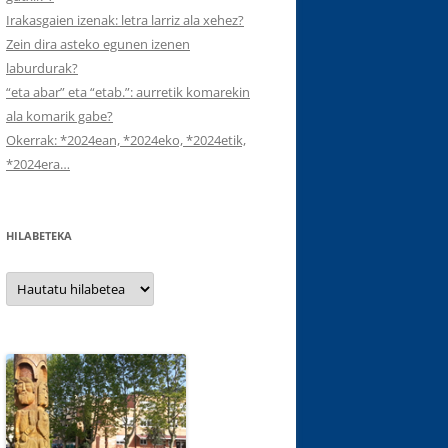
Irakasgaien izenak: letra larriz ala xehez?
Zein dira asteko egunen izenen
laburdurak?
“eta abar” eta “etab.”: aurretik komarekin
ala komarik gabe?
Okerrak: *2024ean, *2024eko, *2024etik,
*2024era…
HILABETEKA
Hilabeteka