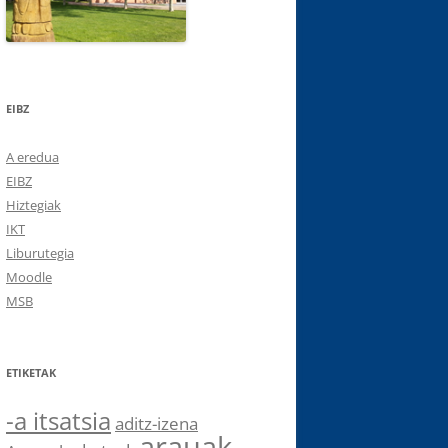
EIBZ
A eredua
EIBZ
Hiztegiak
IKT
Liburutegia
Moodle
MSB
ETIKETAK
-a itsatsia
aditz-izena
arauak