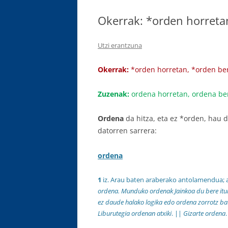
Okerrak: *orden horreta
Utzi erantzuna
Okerrak:
*orden horretan, *orden be
Zuzenak:
ordena horretan, ordena be
Ordena
da hitza, eta ez *orden, hau d
datorren sarrera:
ordena
1
iz. Arau baten araberako antolamendua;
ordena. Munduko ordenak Jainkoa du bere itur
ez daude halako logika edo ordena zorrotz ba
Liburutegia ordenan atxiki
. ||
Gizarte ordena
.