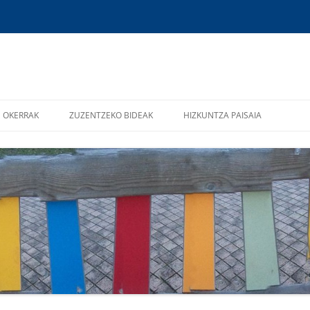
Edukira
salto
OKERRAK
ZUZENTZEKO BIDEAK
HIZKUNTZA PAISAIA
egin
ADITZA
ARIKETAK
ERROTULUAK
ATZIZKIAK
KONTSULTA-ITURRIAK
DEKLINABIDEA
XUXEN ZUZENTZAILEA
HIZTEGI BATUA
KALKOAK
ORTOGRAFIA