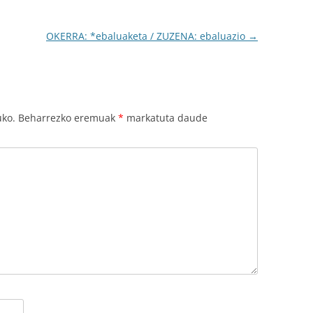
OKERRA: *ebaluaketa / ZUZENA: ebaluazio
→
uko.
Beharrezko eremuak
*
markatuta daude