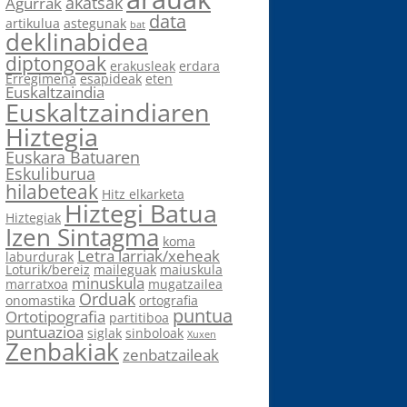
akatsak
Agurrak
data
artikulua
astegunak
bat
deklinabidea
diptongoak
erakusleak
erdara
Erregimena
esapideak
eten
Euskaltzaindia
Euskaltzaindiaren
Hiztegia
Euskara Batuaren
Eskuliburua
hilabeteak
Hitz elkarketa
Hiztegi Batua
Hiztegiak
Izen Sintagma
koma
Letra larriak/xeheak
laburdurak
Loturik/bereiz
maileguak
maiuskula
minuskula
marratxoa
mugatzailea
Orduak
onomastika
ortografia
puntua
Ortotipografia
partitiboa
puntuazioa
siglak
sinboloak
Xuxen
Zenbakiak
zenbatzaileak