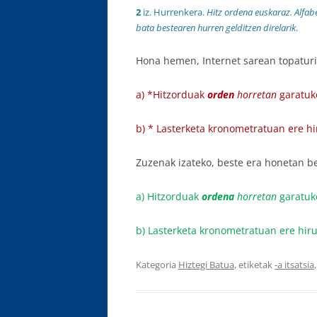
2
iz. Hurrenkera.
Hitz ordena euskaraz. Alfab
bata bestearen hurren gelditzen direlarik
.
Hona hemen, Internet sarean topaturi
a) *Hitzorduak
orden
horretan
garatuko
b) * Lasterketa kronometratuan ere hi
Zuzenak izateko, beste era honetan b
a) Hitzorduak
ordena
horretan
garatuko
b) Lasterketa kronometratuan ere hiru
Kategoria
Hiztegi Batua
, etiketak
-a itsatsia