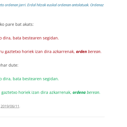
eto ordenan jarri. Erdal hitzak euskal ordenan antolatuak. Ordenaz
ko pare bat akats:
 dira, bata bestearen segidan.
ru gaztetxo horiek izan dira azkarrenak,
orden
berean
.
ehar dute:
 dira, bata bestearen segidan.
 gaztetxo horiek izan dira azkarrenak,
ordena
berean
.
,
2019/06/11
.