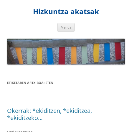
Hizkuntza akatsak
Edukira
Menua
salto
egin
ETIKETAREN ARTXIBOA:
ETEN
Okerrak: *ekiditzen, *ekiditzea,
*ekiditzeko…
Utzi erantzuna