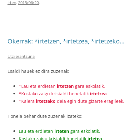
irten
,
2013/06/20
.
Okerrak: *irtetzen, *irtetzea, *irtetzeko…
Utzi erantzuna
Esaldi hauek ez dira zuzenak:
*Lau eta erdietan
irtetzen
gara eskolatik.
*Kostako zaigu krisialdi honetatik
irtetzea
.
*Kalera
irtetzeko
deia egin dute gizarte eragileek.
Honela behar dute zuzenak izateko:
Lau eta erdietan
irteten
gara eskolatik.
Kostako zaigu krisialdi honetatik
irtetea
.