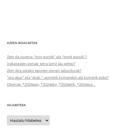
AZKEN BIDALKETAK
Zein da zuzena: “inor gutxik” ala “inork gutxik”?
Irakasgaien izenak: letra larriz ala xehez?
Zein dira asteko egunen izenen laburdurak?
“eta abar” eta “etab.”: aurretik komarekin ala komarik gabe?
Okerrak: *2024ean, *2024eko, *2024etik, *2024era…
HILABETEKA
Hilabeteka