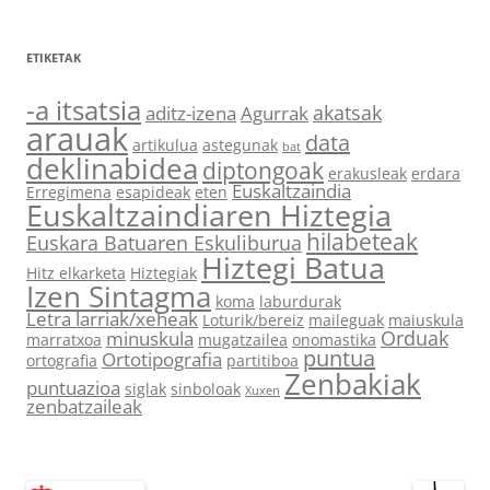
ETIKETAK
-a itsatsia
akatsak
aditz-izena
Agurrak
arauak
data
artikulua
astegunak
bat
deklinabidea
diptongoak
erakusleak
erdara
Euskaltzaindia
Erregimena
esapideak
eten
Euskaltzaindiaren Hiztegia
hilabeteak
Euskara Batuaren Eskuliburua
Hiztegi Batua
Hitz elkarketa
Hiztegiak
Izen Sintagma
koma
laburdurak
Letra larriak/xeheak
Loturik/bereiz
maileguak
maiuskula
Orduak
minuskula
marratxoa
mugatzailea
onomastika
puntua
Ortotipografia
ortografia
partitiboa
Zenbakiak
puntuazioa
siglak
sinboloak
Xuxen
zenbatzaileak