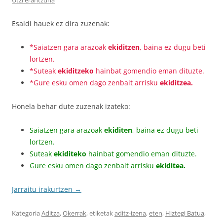
Esaldi hauek ez dira zuzenak:
*Saiatzen gara arazoak
ekiditzen
, baina ez dugu beti
lortzen.
*Suteak
ekiditzeko
hainbat gomendio eman dituzte.
*Gure esku omen dago zenbait arrisku
ekiditzea.
Honela behar dute zuzenak izateko:
Saiatzen gara arazoak
ekiditen
, baina ez dugu beti
lortzen.
Suteak
ekiditeko
hainbat gomendio eman dituzte.
Gure esku omen dago zenbait arrisku
ekiditea.
Jarraitu irakurtzen
→
Kategoria
Aditza
,
Okerrak
, etiketak
aditz-izena
,
eten
,
Hiztegi Batua
,