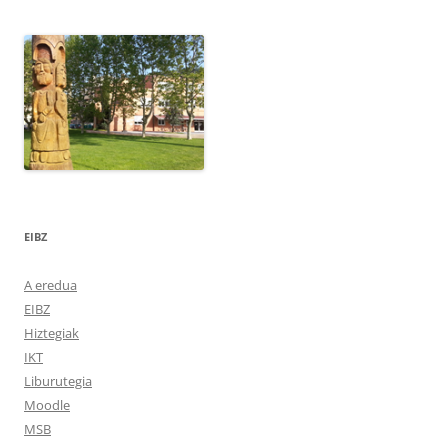
EIBZ
A eredua
EIBZ
Hiztegiak
IKT
Liburutegia
Moodle
MSB