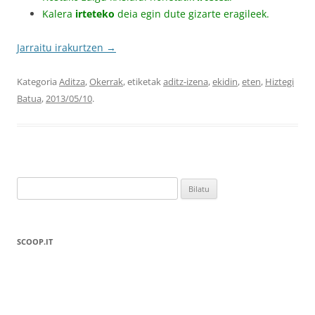
Kalera
irteteko
deia egin dute gizarte eragileek.
Jarraitu irakurtzen
→
Kategoria
Aditza
,
Okerrak
, etiketak
aditz-izena
,
ekidin
,
eten
,
Hiztegi
Batua
,
2013/05/10
.
Bilatu:
SCOOP.IT