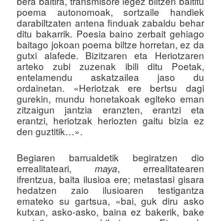
bera baitira, transmisore legez biltzen baititu
poema autonomoak, sortzaile handiek
darabiltzaten antena finduak zabaldu behar
ditu bakarrik. Poesia baino zerbait gehiago
baitago jokoan poema biltze horretan, ez da
gutxi alafede. Bizitzaren eta Heriotzaren
arteko zubi zuzenak ibili ditu Poetak,
entelamendu askatzailea jaso du
ordainetan. «Heriotzak ere bertsu dagi
gurekin, mundu honetakoak egiteko eman
zitzaigun jantzia eranzten, erantzi eta
erantzi, heriotzak heriozten gaitu bizia ez
den guztitik…».
Begiaren barrualdetik begiratzen dio
errealitateari,
, errealitatearen
maya
ifrentzua, baita ilusioa ere; metastasi gisara
hedatzen zaio ilusioaren testigantza
emateko su gartsua, «bai, guk diru asko
kutxan, asko-asko, baina ez bakerik, bake