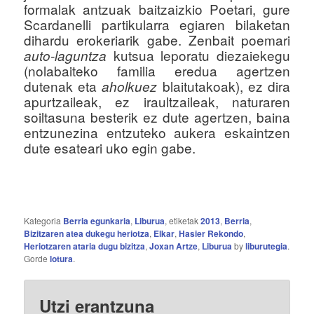
formalak antzuak baitzaizkio Poetari, gure
Scardanelli partikularra egiaren bilaketan
dihardu erokeriarik gabe. Zenbait poemari
kutsua leporatu diezaiekegu
auto-laguntza
(nolabaiteko familia eredua agertzen
dutenak eta
blaitutakoak), ez dira
aholkuez
apurtzaileak, ez iraultzaileak, naturaren
soiltasuna besterik ez dute agertzen, baina
entzunezina entzuteko aukera eskaintzen
dute esateari uko egin gabe.
Kategoria
Berria egunkaria
,
Liburua
, etiketak
2013
,
Berria
,
Bizitzaren atea dukegu heriotza
,
Elkar
,
Hasier Rekondo
,
Heriotzaren ataria dugu bizitza
,
Joxan Artze
,
Liburua
by
liburutegia
.
Gorde
lotura
.
Utzi erantzuna