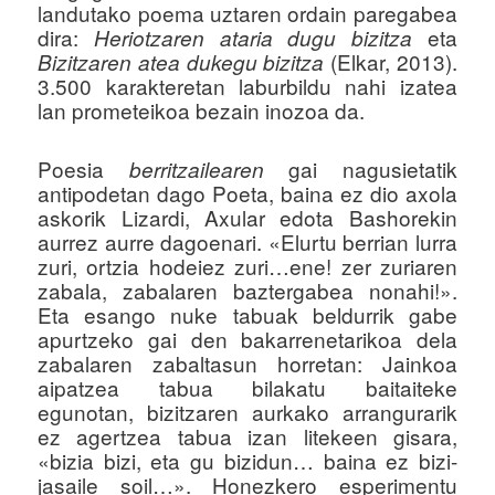
landutako poema uztaren ordain paregabea
dira:
eta
Heriotzaren ataria dugu bizitza
(Elkar, 2013).
Bizitzaren atea dukegu bizitza
3.500 karakteretan laburbildu nahi izatea
lan prometeikoa bezain inozoa da.
Poesia
gai nagusietatik
berritzailearen
antipodetan dago Poeta, baina ez dio axola
askorik Lizardi, Axular edota Bashorekin
aurrez aurre dagoenari. «Elurtu berrian lurra
zuri, ortzia hodeiez zuri…ene! zer zuriaren
zabala, zabalaren baztergabea nonahi!».
Eta esango nuke tabuak beldurrik gabe
apurtzeko gai den bakarrenetarikoa dela
zabalaren zabaltasun horretan: Jainkoa
aipatzea tabua bilakatu baitaiteke
egunotan, bizitzaren aurkako arrangurarik
ez agertzea tabua izan litekeen gisara,
«bizia bizi, eta gu bizidun… baina ez bizi-
jasaile soil…». Honezkero esperimentu