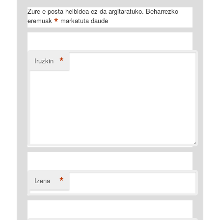
Zure e-posta helbidea ez da argitaratuko.
Beharrezko
*
eremuak
markatuta daude
*
Iruzkin
*
Izena