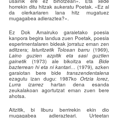
usainik ere ez bihotzean». Eta xede
horrekin ditu hitzak aukeratu Poetak. «Ez al
da olerkariaren lana hitz mugatuez
mugagabea adieraztea?».
Ez Dok Amairuko garaietako poesia
kanpora begira landua zuen Poetak, poesia
esperimentalaren bideak jorratuz eman zen
aditzera;
(1969),
Isturitzetik Tolosan barru
Laino guzien azpitik eta sasi guztien
(1973) ale bikoitza eta
gainetik
Bide
(1979), azken
bazterrean hi eta ni kantari…
garaiotan bere bide
transzendentalena
ezagutu izan dugu: 1987ko
Ortzia lorez,
hartan dena esanda
Lurra izarrez
zeukalakoan agortutzat eman zuen bere
ahotsa.
Aitzitik, bi liburu berrirekin ekin dio
mugagabea adierazteari. Urteetan