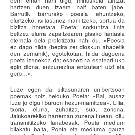
berri eman nahi digu, minuskula aintzat
u
hartzen duen izaera naif baten jabe.
Barrutik barrurako poesia ehuntzeko,
elurtzeko, isiltasunez mamitzeko, sortua da
bizitza honetara Poeta; sorkuntza tinta
beltzez elurra zapaltzearen gisako fantasia
eternala dela profetizatu nahi du. «Poesia
ez dago hilda (begira zer dioskun ahapetik
den zernahik), egotekotan, hilda dagoena
poeta izenekoa da; esanezina esateari uko
egin diona, entzunezina entzuteari utzi eta
gero…».
Luze egon da isiltasunaren unibertsoan
poemak noiz helduko Poeta: «Bai, ausaz
luze jo digu liburuon hezur-mamitzea». Lilia,
txoria, elurra, zuhaitza, sua, zoriona,
Jainkoarekiko harreman zuzena finean, ditu
transmititzeko lanabesak. Poeta medium
bilakatu baita, Poeta eta mediuma gauza