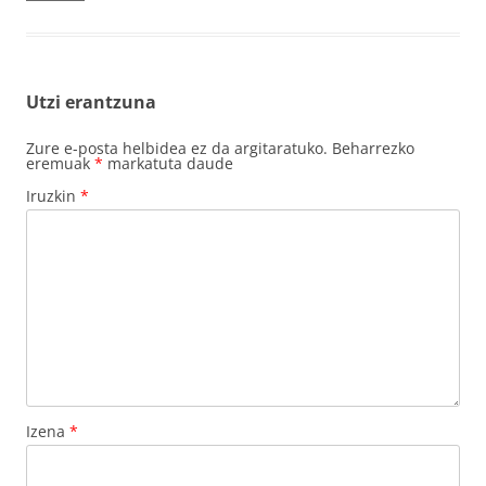
Utzi erantzuna
Zure e-posta helbidea ez da argitaratuko.
Beharrezko
eremuak
*
markatuta daude
Iruzkin
*
Izena
*