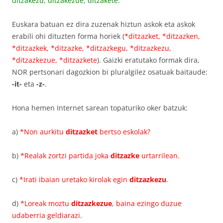
ditzakezu, ditzakezue, ditzakete.
Euskara batuan ez dira zuzenak hiztun askok eta askok
erabili ohi dituzten forma horiek (
*ditzazket, *ditzazken,
*ditzazkek, *ditzazke, *ditzazkegu, *ditzazkezu,
*ditzazkezue, *ditzazkete
). Gaizki eratutako formak dira,
NOR pertsonari dagozkion bi pluralgilez osatuak baitaude:
-it-
eta
-z-
.
Hona hemen Internet sarean topaturiko oker batzuk:
a)
*Non aurkitu
ditzazket
bertso eskolak?
b)
*
Realak zortzi partida joka
ditzazke
urtarrilean
.
c)
*
Irati ibaian uretako kirolak egin
ditzazkezu
.
d)
*
Loreak moztu
ditzazkezue
, baina ezingo duzue
udaberria geldiarazi.