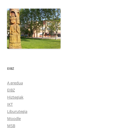
EIBZ
A eredua
EIBZ
Hiztegiak
IKT
Liburutegia
Moodle
MSB