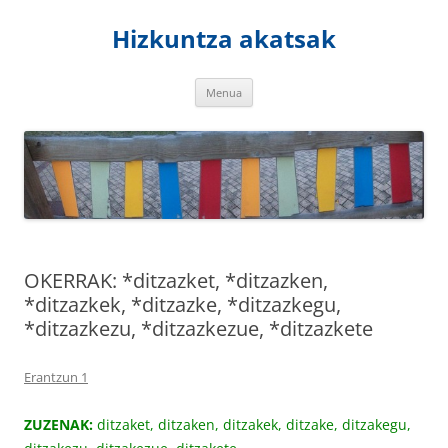
Hizkuntza akatsak
Edukira
Menua
salto
egin
OKERRAK: *ditzazket, *ditzazken,
*ditzazkek, *ditzazke, *ditzazkegu,
*ditzazkezu, *ditzazkezue, *ditzazkete
Erantzun 1
ZUZENAK:
ditzaket, ditzaken, ditzakek, ditzake, ditzakegu,