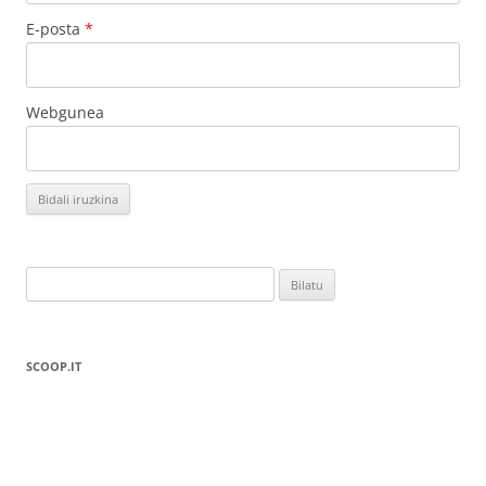
E-posta
*
Webgunea
Bilatu:
SCOOP.IT