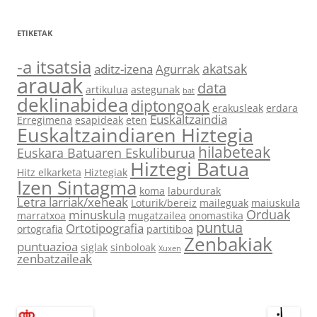
ETIKETAK
-a itsatsia
akatsak
aditz-izena
Agurrak
arauak
data
artikulua
astegunak
bat
deklinabidea
diptongoak
erakusleak
erdara
Euskaltzaindia
Erregimena
esapideak
eten
Euskaltzaindiaren Hiztegia
hilabeteak
Euskara Batuaren Eskuliburua
Hiztegi Batua
Hitz elkarketa
Hiztegiak
Izen Sintagma
koma
laburdurak
Letra larriak/xeheak
Loturik/bereiz
maileguak
maiuskula
Orduak
minuskula
marratxoa
mugatzailea
onomastika
puntua
Ortotipografia
ortografia
partitiboa
Zenbakiak
puntuazioa
siglak
sinboloak
Xuxen
zenbatzaileak