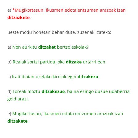
e)
*
Mugikortasun, ikusmen edota entzumen arazoak izan
ditzazkete
.
Beste modu honetan behar dute, zuzenak izateko:
a)
Non aurkitu
ditzaket
bertso eskolak?
b)
Realak zortzi partida joka
ditzake
urtarrilean
.
c)
Irati ibaian uretako kirolak egin
ditzakezu
.
d)
Loreak moztu
ditzakezue
, baina ezingo duzue udaberria
geldiarazi.
e)
Mugikortasun, ikusmen edota entzumen arazoak izan
ditzakete
.