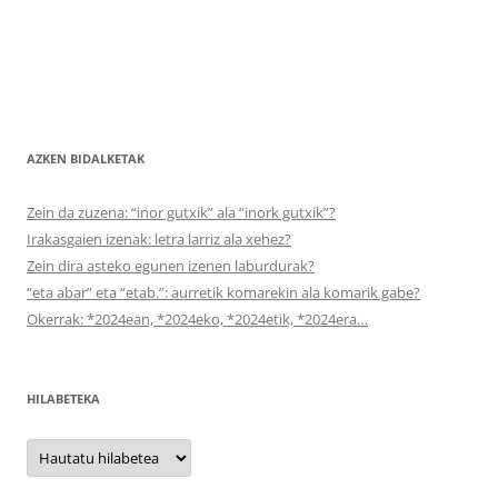
AZKEN BIDALKETAK
Zein da zuzena: “inor gutxik” ala “inork gutxik”?
Irakasgaien izenak: letra larriz ala xehez?
Zein dira asteko egunen izenen laburdurak?
“eta abar” eta “etab.”: aurretik komarekin ala komarik gabe?
Okerrak: *2024ean, *2024eko, *2024etik, *2024era…
HILABETEKA
Hilabeteka