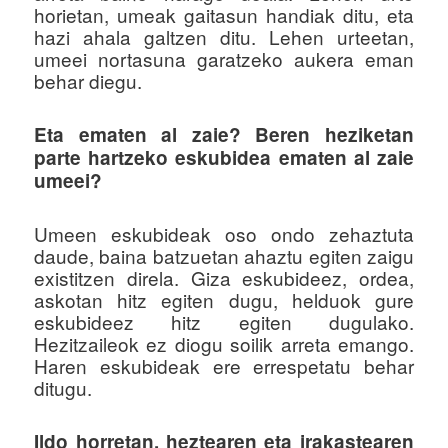
horietan, umeak gaitasun handiak ditu, eta
hazi ahala galtzen ditu. Lehen urteetan,
umeei nortasuna garatzeko aukera eman
behar diegu.
Eta ematen al zaie? Beren heziketan
parte hartzeko eskubidea ematen al zaie
umeei?
Umeen eskubideak oso ondo zehaztuta
daude, baina batzuetan ahaztu egiten zaigu
existitzen direla. Giza eskubideez, ordea,
askotan hitz egiten dugu, helduok gure
eskubideez hitz egiten dugulako.
Hezitzaileok ez diogu soilik arreta emango.
Haren eskubideak ere errespetatu behar
ditugu.
Ildo horretan, heztearen eta irakastearen