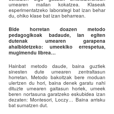
umearen mailan kokatzea. Klaseak
esperimentatzeko laborategi bat izan behar
du, ohiko klase bat izan beharrean.
Bide horretan doazen metodo
pedagogikoak badaude, lan egiten
dutenak umearen garapena
ahalbidetzeko: umeekiko errespetua,
mugimendu librea…
Hainbat metodo daude, baina guztiek
sinesten dute umearen zentraltasun
horretan. Metodo bakoitzak bere moduan
ulertzen du hori, baina denek garatu nahi
dituzte umearen gaitasun horiek, umeek
beren nortasuna garatzeko eskubidea izan
dezaten: Montesori, Loczy… Baina arrisku
bat sumatzen dut.