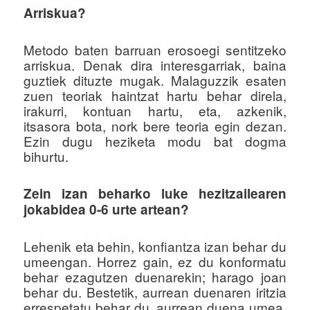
Arriskua?
Metodo baten barruan erosoegi sentitzeko
arriskua. Denak dira interesgarriak, baina
guztiek dituzte mugak. Malaguzzik esaten
zuen teoriak haintzat hartu behar direla,
irakurri, kontuan hartu, eta, azkenik,
itsasora bota, nork bere teoria egin dezan.
Ezin dugu heziketa modu bat dogma
bihurtu.
Zein izan beharko luke hezitzailearen
jokabidea 0-6 urte artean?
Lehenik eta behin, konfiantza izan behar du
umeengan. Horrez gain, ez du konformatu
behar ezagutzen duenarekin; harago joan
behar du. Bestetik, aurrean duenaren iritzia
errespetatu behar du, aurrean duena umea,