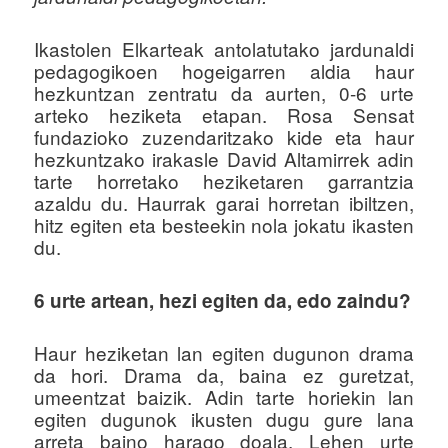
u
Ikastolen Elkarteak antolatutako jardunaldi
pedagogikoen hogeigarren aldia haur
hezkuntzan zentratu da aurten, 0-6 urte
arteko heziketa etapan. Rosa Sensat
fundazioko zuzendaritzako kide eta haur
hezkuntzako irakasle David Altamirrek adin
tarte horretako heziketaren garrantzia
azaldu du. Haurrak garai horretan ibiltzen,
hitz egiten eta besteekin nola jokatu ikasten
du.
6 urte artean, hezi egiten da, edo zaindu?
Haur heziketan lan egiten dugunon drama
da hori. Drama da, baina ez guretzat,
umeentzat baizik. Adin tarte horiekin lan
egiten dugunok ikusten dugu gure lana
arreta baino harago doala. Lehen urte