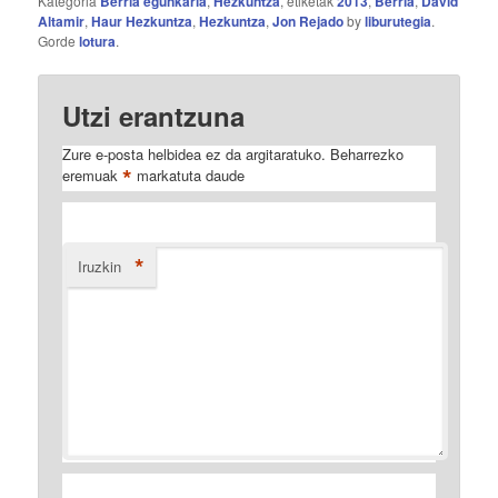
Kategoria
Berria egunkaria
,
Hezkuntza
, etiketak
2013
,
Berria
,
David
Altamir
,
Haur Hezkuntza
,
Hezkuntza
,
Jon Rejado
by
liburutegia
.
Gorde
lotura
.
Utzi erantzuna
Zure e-posta helbidea ez da argitaratuko.
Beharrezko
*
eremuak
markatuta daude
*
Iruzkin