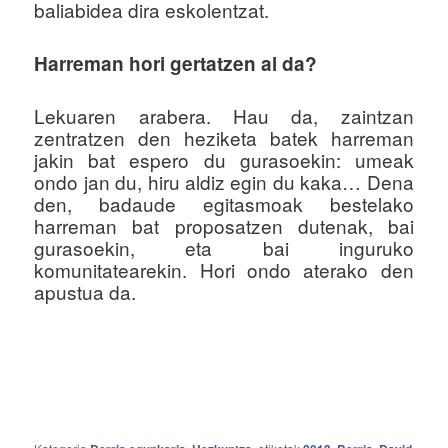
baliabidea dira eskolentzat.
Harreman hori gertatzen al da?
Lekuaren arabera. Hau da, zaintzan
zentratzen den heziketa batek harreman
jakin bat espero du gurasoekin: umeak
ondo jan du, hiru aldiz egin du kaka… Dena
den, badaude egitasmoak bestelako
harreman bat proposatzen dutenak, bai
gurasoekin, eta bai inguruko
komunitatearekin. Hori ondo aterako den
apustua da.