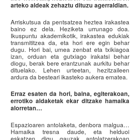
arteko aldeak zehaztu dituzu agerraldian.
Arriskutsua da pentsatzea heztea irakastea
baino ez dela. Heziketa urrunago doa.
Ikuspuntu akademikotik, irakastea edukiak
transmititzea da, eta hori ere egin behar
dugu. Hori bai, umea zenbat eta txikiagoa
izan, orduan eta gutxiago irakatsi behar
diogu, berak bere erantzunak aurkitu behar
dituelako. Lehen urteetan, hezitzaileen
ardura da besteari ikasteko aukera ematea.
Erraz esaten da hori, baina, egiterakoan,
errotiko aldaketak ekar ditzake hamaika
alorretan…
Espazioaren antolaketa, denbora malgua…
Hamaika tresna daude, eta helduoi
eskatzen digu gauzak antolatzerakoan