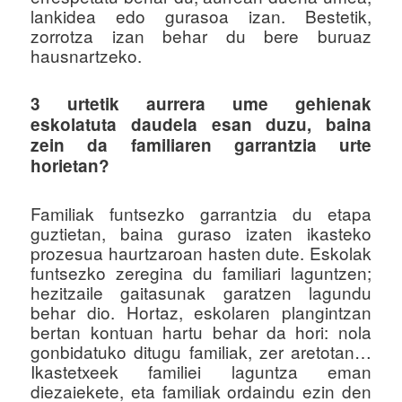
lankidea edo gurasoa izan. Bestetik,
zorrotza izan behar du bere buruaz
hausnartzeko.
3 urtetik aurrera ume gehienak
eskolatuta daudela esan duzu, baina
zein da familiaren garrantzia urte
horietan?
Familiak funtsezko garrantzia du etapa
guztietan, baina guraso izaten ikasteko
prozesua haurtzaroan hasten dute. Eskolak
funtsezko zeregina du familiari laguntzen;
hezitzaile gaitasunak garatzen lagundu
behar dio. Hortaz, eskolaren plangintzan
bertan kontuan hartu behar da hori: nola
gonbidatuko ditugu familiak, zer aretotan…
Ikastetxeek familiei laguntza eman
diezaiekete, eta familiak ordaindu ezin den