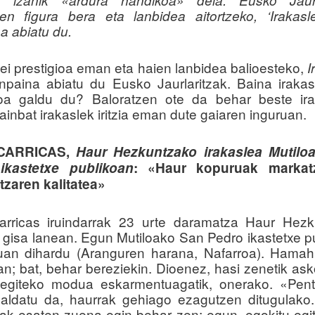
een figura bera eta lanbidea aitortzeko, ‘Irakasl
a abiatu du.
eei prestigioa eman eta haien lanbidea balioesteko,
I
paina abiatu du Eusko Jaurlaritzak. Baina iraka
ioa galdu du? Baloratzen ote da behar beste ir
ainbat irakaslek iritzia eman dute gaiaren inguruan.
 CARRICAS,
Haur Hezkuntzako irakaslea Mutilo
ikastetxe publikoan
:
«Haur kopuruak marka
zaren kalitatea»
arricas iruindarrak 23 urte daramatza Haur Hez
e gisa lanean. Egun Mutiloako San Pedro ikastetxe p
an dihardu (Aranguren harana, Nafarroa). Hamah
lan; bat, behar bereziekin. Dioenez, hasi zenetik ask
 egiteko modua eskarmentuagatik, onerako. «Pent
ldatu da, haurrak gehiago ezagutzen ditugulako
eak esaten zuena egin behar zen; egun, egokitu egi