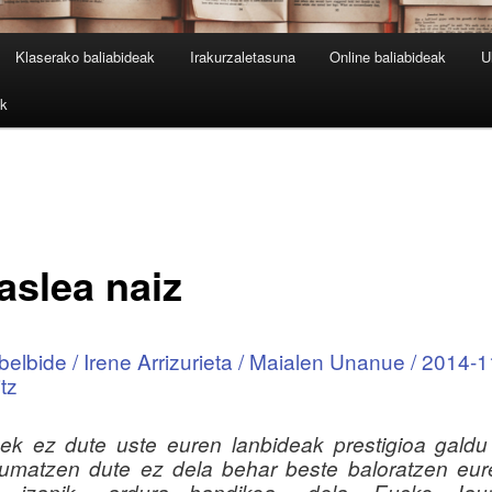
Klaserako baliabideak
Irakurzaletasuna
Online baliabideak
U
ak
aslea naiz
elbide / Irene Arrizurieta / Maialen Unanue / 2014-1
tz
eek ez dute uste euren lanbideak prestigioa galdu
umatzen dute ez dela behar beste baloratzen eur
n izanik «ardura handikoa» dela. Eusko Jaurla