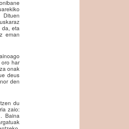
Donibane
uarekiko
 Dituen
euskaraz
 da, eta
sez eman
ainoago
 oro har
tza onak
zue deus
 nor den
itzen du
ia zaio:
». Baina
argatuak
antzeko.