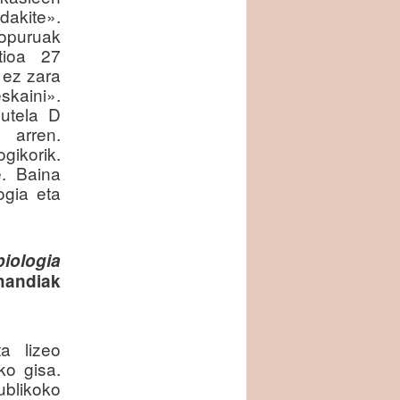
dakite».
opuruak
tioa 27
 ez zara
eskaini».
utela D
 arren.
gikorik.
e. Baina
ogia eta
biologia
handiak
a lizeo
ko gisa.
blikoko