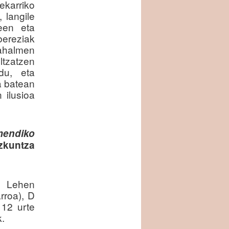
ekarriko
 langile
leen eta
bereziak
 ahalmen
tzatzen
du, eta
a batean
 ilusioa
mendiko
zkuntza
n Lehen
rroa), D
 12 urte
k.