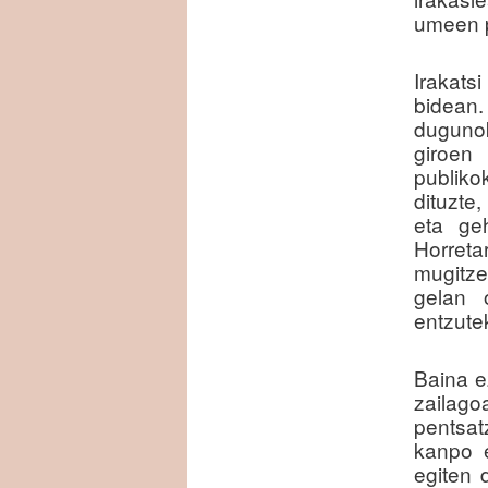
umeen p
Irakats
bidean.
dugunok
giroen
publik
dituzte
eta ge
Horreta
mugitz
gelan 
entzute
Baina ez
zailag
pentsat
kanpo 
egiten 