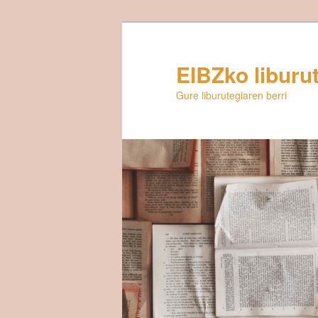
Egin
salto
lehenengo
EIBZko liburu
mailako
Gure liburutegiaren berri
edukira