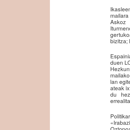
Ikaslee
mailara
Askoz 
Iturme
gertuko
bizitza;
Espain
duen LO
Hezkunt
mailako
lan egi
ateak ix
du hezk
errealit
Politik
«Irabaz
Oztopo