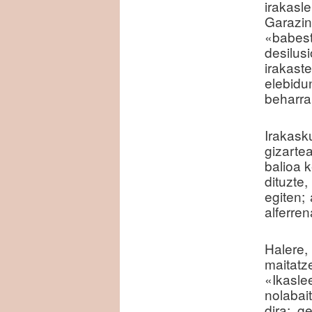
irakasl
Garazin
«babes
desilus
irakast
elebidu
beharra
Irakas
gizarte
balioa 
dituzte
egiten;
alferren
Halere,
maitatz
«Ikasle
nolabai
dira; g