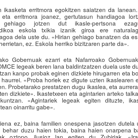
n ikasketa erritmora egokitzen saiatzen da lanean
 eta erritmora joanez, gertutasun handiagoa lor
gehiago jotzen dut ikasle-pertsona ezagu
ndikoa eskola txikia izanik giroa ere naturala
agoa dela uste du. «Hirian gehiago banatzen da es
 herrietan, ez. Eskola herriko bizitzaren parte da».
iako Gobernuak ezarri eta Nafarroako Gobernuak
MCE legeak beren lana baldintzatzen duela uste d
zan kanpo probak eginen dizkiete hirugarren eta b
 haurrei. «Proba horiek ez digute uzten ikaslearen e
ten. Probetarako prestatzen dugu ikaslea, eta aurrera
ten dizkiete». Ikastetxeen eta agintarien arteko talk
untzan. «Agintariek legeak egiten dituzte, ika
atean oinarritu gabe».
ariena ez, baina familien onespena jasotzen dutela 
i behar duzu haien tokia, baina haien onarpena 
ak oztopo, ilusioz lan egiten du Zubiriak. «Ira