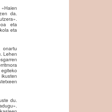
. «Haien
tzen da.
tzera».
goa eta
kola eta
 onartu
u. Lehen
osgarren
rritmora
 egiteko
a ikusten
stetxeen
uste du.
badugu».
kasleen