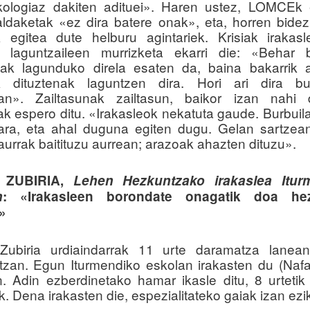
kologiaz dakiten adituei». Haren ustez, LOMCEk 
aldaketak «ez dira batere onak», eta, horren bidez,
 egitea dute helburu agintariek. Krisiak irakas
e laguntzaileen murrizketa ekarri die: «Behar 
nak lagunduko direla esaten da, baina bakarrik
k dituztenak laguntzen dira. Hori ari dira bul
oan». Zailtasunak zailtasun, baikor izan nahi 
ak espero ditu. «Irakasleok nekatuta gaude. Burbuil
ara, eta ahal duguna egiten dugu. Gelan sartzean
aurrak baitituzu aurrean; arazoak ahazten dituzu».
 ZUBIRIA,
Lehen Hezkuntzako irakaslea Itur
n
: «Irakasleen borondate onagatik doa he
»
Zubiria urdiaindarrak 11 urte daramatza lanea
zan. Egun Iturmendiko eskolan irakasten du (Nafa
. Adin ezberdinetako hamar ikasle ditu, 8 urtetik
. Dena irakasten die, espezialitateko gaiak izan ezi