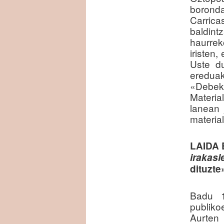
boronda
Carric
baldin
haurrek
iristen,
Uste d
eredua
«Debeku
Materia
lanean 
material
LAIDA
irakasl
dituzte
Badu 1
publiko
Aurten