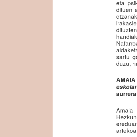
eta psi
dituen 
otzanak
irakasl
dituzte
handia
Nafarr
aldaket
sartu g
duzu, h
AMAIA
eskola
aurrera
Amaia 
Hezkunt
ereduan
artekoak