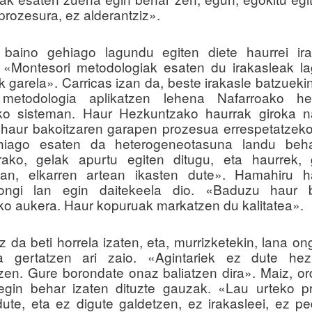
rozesura, ez alderantziz».
i baino gehiago lagundu egiten diete haurrei ir
 «Montesori metodologiak esaten du irakasleak l
 garela». Carricas izan da, beste irakasle batzuekin
 metodologia aplikatzen lehena Nafarroako he
oko sisteman. Haur Hezkuntzako haurrak giroka n
, haur bakoitzaren garapen prozesua errespetatzek
hiago esaten da heterogeneotasuna landu beha
rako, gelak apurtu egiten ditugu, eta haurrek, 
ean, elkarren artean ikasten dute». Hamahiru ha
ongi lan egin daitekeela dio. «Baduzu haur b
ko aukera. Haur kopuruak markatzen du kalitatea».
 da beti horrela izaten, eta, murrizketekin, lana on
oa gertatzen ari zaio. «Agintariek ez dute hez
zen. Gure borondate onaz baliatzen dira». Maiz, ord
egin behar izaten dituzte gauzak. «Lau urteko p
dute, eta ez digute galdetzen, ez irakasleei, ez p