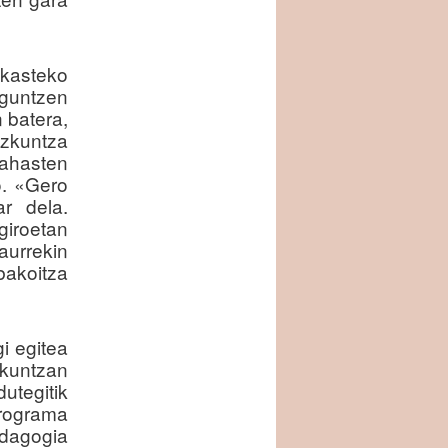
akasteko
aguntzen
 batera,
zkuntza
ahasten
o. «Gero
r dela.
giroetan
urrekin
akoitza
gi egitea
kuntzan
utegitik
rograma
edagogia