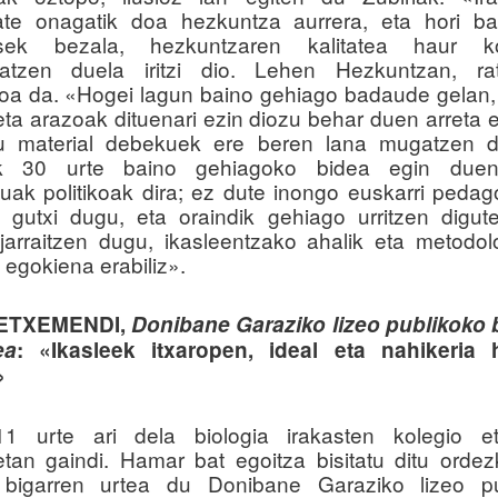
te onagatik doa hezkuntza aurrera, eta hori ba
asek bezala, hezkuntzaren kalitatea haur k
tzatzen duela iritzi dio. Lehen Hezkuntzan, ra
oa da. «Hogei lagun baino gehiago badaude gelan,
 eta arazoak dituenari ezin diozu behar duen arreta 
u material debekuek ere beren lana mugatzen d
k 30 urte baino gehiagoko bidea egin duen
ak politikoak dira; ez dute inongo euskarri pedago
l gutxi dugu, eta oraindik gehiago urritzen digut
jarraitzen dugu, ikasleentzako ahalik eta metodol
 egokiena erabiliz».
 ETXEMENDI,
Donibane Garaziko lizeo publikoko 
ea
: «Ikasleek itxaropen, ideal eta nahikeria 
»
1 urte ari dela biologia irakasten kolegio et
etan gaindi. Hamar bat egoitza bisitatu ditu ordez
 bigarren urtea du Donibane Garaziko lizeo pu