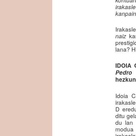
irakasl
kanpain
Irakasl
kan
naiz
prestig
lana? H
IDOIA
Pedro 
hezkunt
Idoia C
irakasl
D eredu
ditu ge
du lan
modua a
irakasl