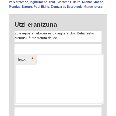
Petxarroman
,
Ingurumena
,
IPCC
,
Jerome Hillaire
,
Michael Jacob
,
Mundua
,
Nature
,
Paul Ekins
,
Zientzia
by
liburutegia
. Gorde
lotura
.
Utzi erantzuna
Zure e-posta helbidea ez da argitaratuko.
Beharrezko
*
eremuak
markatuta daude
*
Iruzkin