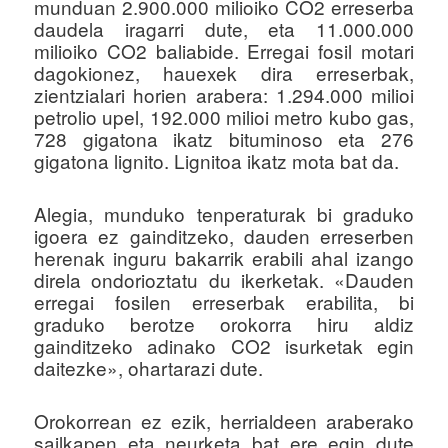
munduan 2.900.000 milioiko CO2 erreserba
daudela iragarri dute, eta 11.000.000
milioiko CO2 baliabide. Erregai fosil motari
dagokionez, hauexek dira erreserbak,
zientzialari horien arabera: 1.294.000 milioi
petrolio upel, 192.000 milioi metro kubo gas,
728 gigatona ikatz bituminoso eta 276
gigatona lignito. Lignitoa ikatz mota bat da.
Alegia, munduko tenperaturak bi graduko
igoera ez gainditzeko, dauden erreserben
herenak inguru bakarrik erabili ahal izango
direla ondorioztatu du ikerketak. «Dauden
erregai fosilen erreserbak erabilita, bi
graduko berotze orokorra hiru aldiz
gainditzeko adinako CO2 isurketak egin
daitezke», ohartarazi dute.
Orokorrean ez ezik, herrialdeen araberako
sailkapen eta neurketa bat ere egin dute