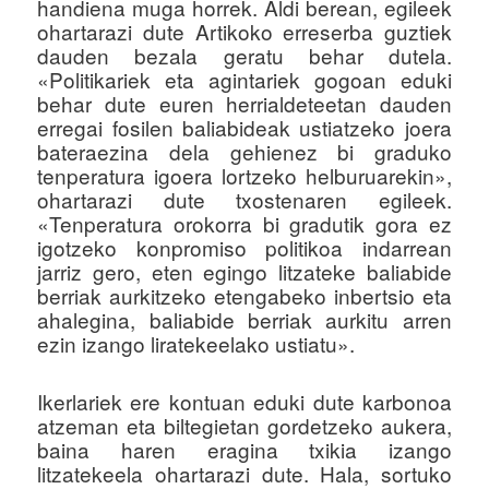
handiena muga horrek. Aldi berean, egileek
ohartarazi dute Artikoko erreserba guztiek
dauden bezala geratu behar dutela.
«Politikariek eta agintariek gogoan eduki
behar dute euren herrialdeteetan dauden
erregai fosilen baliabideak ustiatzeko joera
bateraezina dela gehienez bi graduko
tenperatura igoera lortzeko helburuarekin»,
ohartarazi dute txostenaren egileek.
«Tenperatura orokorra bi gradutik gora ez
igotzeko konpromiso politikoa indarrean
jarriz gero, eten egingo litzateke baliabide
berriak aurkitzeko etengabeko inbertsio eta
ahalegina, baliabide berriak aurkitu arren
ezin izango liratekeelako ustiatu».
Ikerlariek ere kontuan eduki dute karbonoa
atzeman eta biltegietan gordetzeko aukera,
baina haren eragina txikia izango
litzatekeela ohartarazi dute. Hala, sortuko