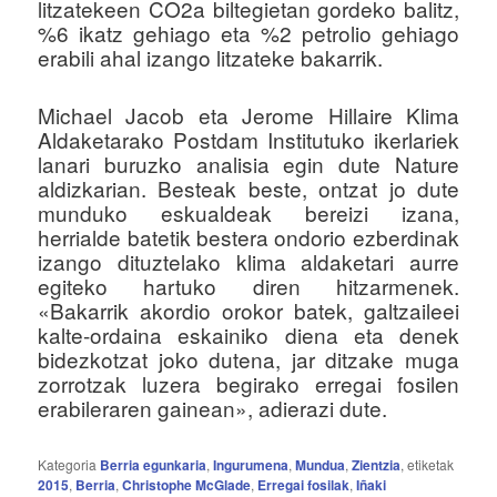
litzatekeen CO2a biltegietan gordeko balitz,
%6 ikatz gehiago eta %2 petrolio gehiago
erabili ahal izango litzateke bakarrik.
Michael Jacob eta Jerome Hillaire Klima
Aldaketarako Postdam Institutuko ikerlariek
lanari buruzko analisia egin dute Nature
aldizkarian. Besteak beste, ontzat jo dute
munduko eskualdeak bereizi izana,
herrialde batetik bestera ondorio ezberdinak
izango dituztelako klima aldaketari aurre
egiteko hartuko diren hitzarmenek.
«Bakarrik akordio orokor batek, galtzaileei
kalte-ordaina eskainiko diena eta denek
bidezkotzat joko dutena, jar ditzake muga
zorrotzak luzera begirako erregai fosilen
erabileraren gainean», adierazi dute.
Kategoria
Berria egunkaria
,
Ingurumena
,
Mundua
,
Zientzia
, etiketak
2015
,
Berria
,
Christophe McGlade
,
Erregai fosilak
,
Iñaki