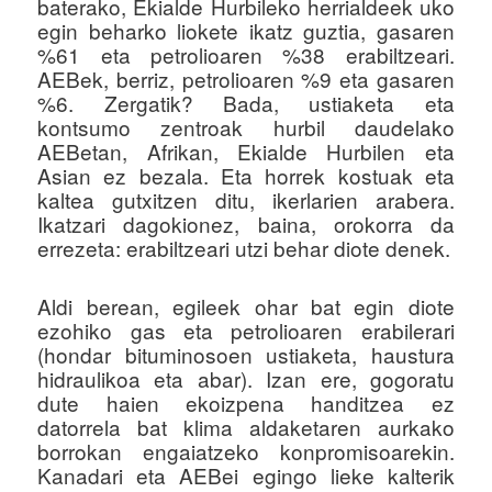
baterako, Ekialde Hurbileko herrialdeek uko
egin beharko liokete ikatz guztia, gasaren
%61 eta petrolioaren %38 erabiltzeari.
AEBek, berriz, petrolioaren %9 eta gasaren
%6. Zergatik? Bada, ustiaketa eta
kontsumo zentroak hurbil daudelako
AEBetan, Afrikan, Ekialde Hurbilen eta
Asian ez bezala. Eta horrek kostuak eta
kaltea gutxitzen ditu, ikerlarien arabera.
Ikatzari dagokionez, baina, orokorra da
errezeta: erabiltzeari utzi behar diote denek.
Aldi berean, egileek ohar bat egin diote
ezohiko gas eta petrolioaren erabilerari
(hondar bituminosoen ustiaketa, haustura
hidraulikoa eta abar). Izan ere, gogoratu
dute haien ekoizpena handitzea ez
datorrela bat klima aldaketaren aurkako
borrokan engaiatzeko konpromisoarekin.
Kanadari eta AEBei egingo lieke kalterik