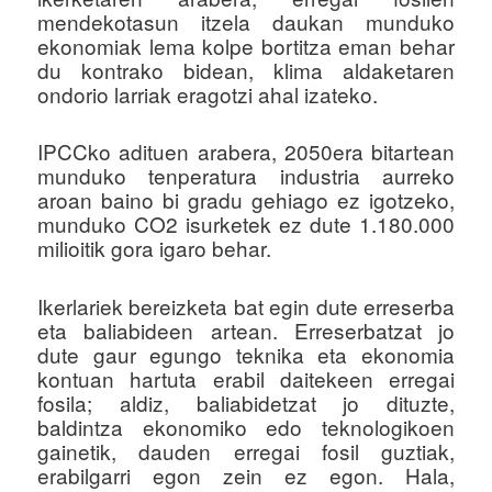
mendekotasun itzela daukan munduko
ekonomiak lema kolpe bortitza eman behar
du kontrako bidean, klima aldaketaren
ondorio larriak eragotzi ahal izateko.
IPCCko adituen arabera, 2050era bitartean
munduko tenperatura industria aurreko
aroan baino bi gradu gehiago ez igotzeko,
munduko CO2 isurketek ez dute 1.180.000
milioitik gora igaro behar.
Ikerlariek bereizketa bat egin dute erreserba
eta baliabideen artean. Erreserbatzat jo
dute gaur egungo teknika eta ekonomia
kontuan hartuta erabil daitekeen erregai
fosila; aldiz, baliabidetzat jo dituzte,
baldintza ekonomiko edo teknologikoen
gainetik, dauden erregai fosil guztiak,
erabilgarri egon zein ez egon. Hala,