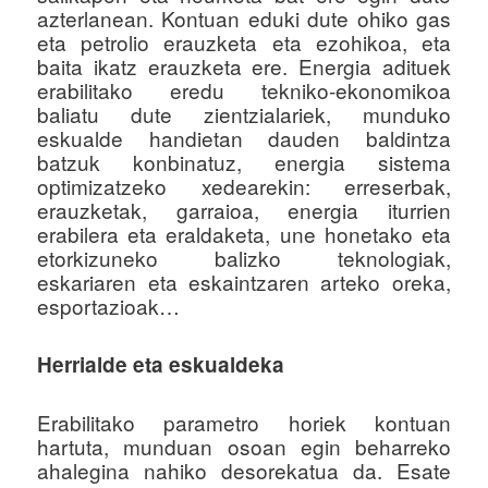
azterlanean. Kontuan eduki dute ohiko gas
eta petrolio erauzketa eta ezohikoa, eta
baita ikatz erauzketa ere. Energia adituek
erabilitako eredu tekniko-ekonomikoa
baliatu dute zientzialariek, munduko
eskualde handietan dauden baldintza
batzuk konbinatuz, energia sistema
optimizatzeko xedearekin: erreserbak,
erauzketak, garraioa, energia iturrien
erabilera eta eraldaketa, une honetako eta
etorkizuneko balizko teknologiak,
eskariaren eta eskaintzaren arteko oreka,
esportazioak…
Herrialde eta eskualdeka
Erabilitako parametro horiek kontuan
hartuta, munduan osoan egin beharreko
ahalegina nahiko desorekatua da. Esate