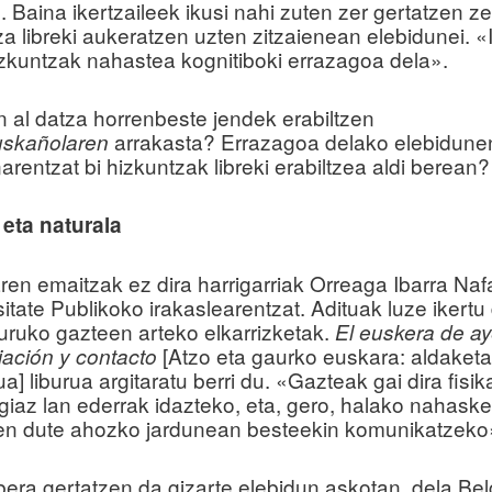
 Baina ikertzaileek ikusi nahi zuten zer gertatzen z
a libreki aukeratzen uzten zitzaienean elebidunei. «
zkuntzak nahastea kognitiboki errazagoa dela».
n al datza horrenbeste jendek erabiltzen
arrakasta? Errazagoa delako elebidune
uskañolaren
rentzat bi hizkuntzak libreki erabiltzea aldi berean?
eta naturala
aren emaitzak ez dira harrigarriak Orreaga Ibarra Na
itate Publikoko irakaslearentzat. Adituak luze ikertu 
guruko gazteen arteko elkarrizketak.
El euskera de ay
[Atzo eta gaurko euskara: aldaketa
iación y contacto
a] liburua argitaratu berri du. «Gazteak gai dira fisi
iaz lan ederrak idazteko, eta, gero, halako nahaske
zen dute ahozko jardunean besteekin komunikatzeko
era gertatzen da gizarte elebidun askotan, dela Bel