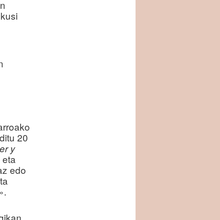
en
Ikusi
n
farroako
ditu 20
er y
 eta
kaz edo
ta
».
gikan