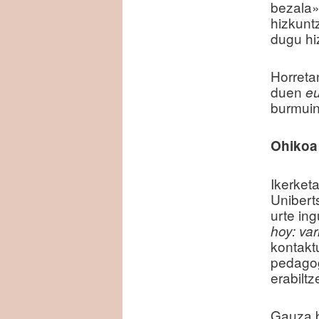
bezala».
hizkuntz
dugu hi
Horreta
duen
e
burmuina
Ohikoa 
Ikerket
Uniberts
urte in
hoy: var
kontaktu
pedagog
erabilt
Gauza b