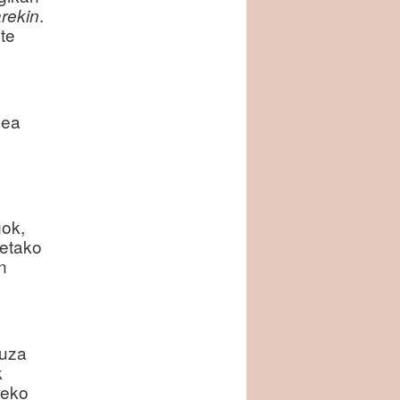
.
rekin
te
zea
gok,
zetako
n
auza
k
zeko