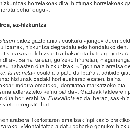
hizkuntzak horrelakoak dira, hiztunak horrelakoak ga
rneratu behar dugu».
troa, ez-hizkuntza
bidez gaztelaniak euskara «jango» duen beld
olaren
du Ibarrak, hizkuntza degradatu edo hondatuko den.
atik, irakasleak hizkuntza bakar eta batean mintzar
n dira». Baina kalean, goizeko hiruretan, «laguneng
isa» nahasten dira hizkuntzak. «Egon naiz arratsald
esaldia aipatu du Ibarrak, adibide gis
on la mantita»
una: hiztunak badaki hori euskaraz esaten, baina
koari indarra emateko, identitatea markatzeko eta
suna adierazteko keinu bat da». Gazteak taldearen 
n dira hori erabilita.
ez da, beraz, sasi-hi
Euskañola
zik eta erregistro bat.
en arabera, ikerketaren emaitzak inplikazio praktiko
zarako. «Mentalitatea aldatu beharko genuke: hizk