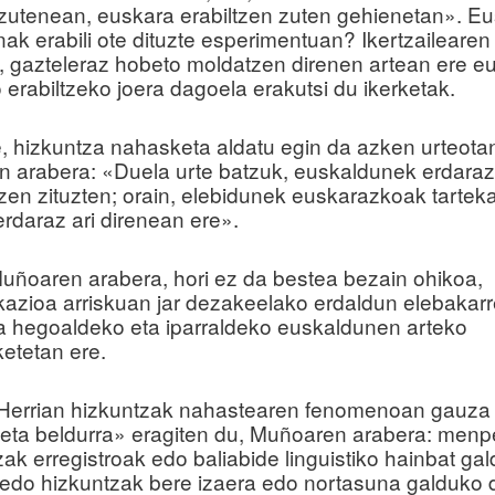
zutenean, euskara erabiltzen zuten gehienetan». E
nak erabili ote dituzte esperimentuan? Ikertzailearen
, gazteleraz hobeto moldatzen direnen artean ere e
 erabiltzeko joera dagoela erakutsi du ikerketak.
e, hizkuntza nahasketa aldatu egin da azken urteota
en arabera: «Duela urte batzuk, euskaldunek erdara
tzen zituzten; orain, elebidunek euskarazkoak tartek
erdaraz ari direnean ere».
uñoaren arabera, hori ez da bestea bezain ohikoa,
azioa arriskuan jar dezakeelako erdaldun elebakarr
ta hegoaldeko eta iparraldeko euskaldunen arteko
ketetan ere.
Herrian hizkuntzak nahastearen fenomenoan gauza
eta beldurra» eragiten du, Muñoaren arabera: men
zak erregistroak edo baliabide linguistiko hainbat ga
, edo hizkuntzak bere izaera edo nortasuna galduko 