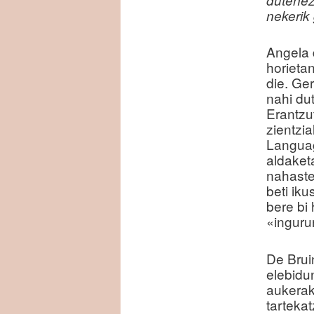
nekerik
Angela 
horieta
die. Ge
nahi du
Erantzu
zientzi
Languag
aldaketa
nahasten
beti ik
bere bi
«inguru
De Brui
elebidu
aukerak
tarteka