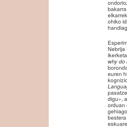
ondorio
bakarra
elkarre
ohiko id
handiag
Esperim
Nebrija 
ikerket
why do 
boronda
euren h
kognizi
Langua
pasatze
digu», 
orduan 
gehiago
bestera
eskuare