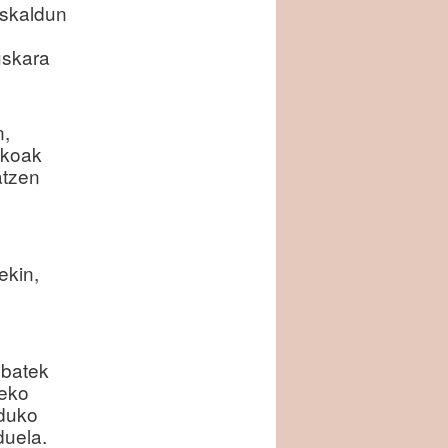
uskaldun
uskara
n,
zkoak
atzen
ekin,
 batek
peko
lduko
duela.