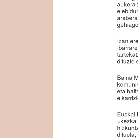
aukera 
elebidu
arabera
gehiago
Izan er
Ibarrar
tarteka
dituzte 
Baina M
komunik
eta bai
elkarriz
Euskal 
«kezka 
hizkunt
dituela