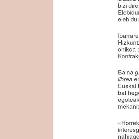
bizi di
Elebidu
elebidu
Ibarrar
Hizkunt
ohikoa 
Kontrako
Baina
g
en
librea
Euskal 
bat heg
egoteak
mekanis
«Horrek
interesg
nahiago 