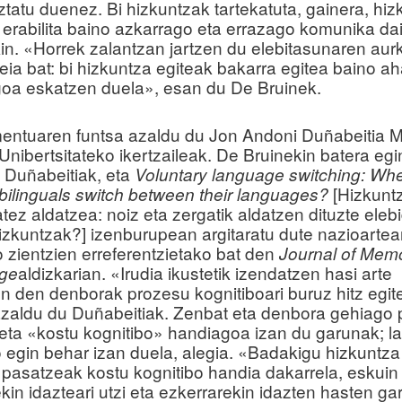
ztatu duenez. Bi hizkuntzak tartekatuta, gainera, hiz
 erabilita baino azkarrago eta errazago komunika da
kin. «Horrek zalantzan jartzen du elebitasunaren aur
eia bat: bi hizkuntza egiteak bakarra egitea baino ah
oa eskatzen duela», esan du De Bruinek.
entuaren funtsa azaldu du Jon Andoni Duñabeitia M
Unibertsitateko ikertzaileak. De Bruinekin batera egi
a Duñabeitiak, eta
Voluntary language switching: Wh
[Hizkunt
bilinguals switch between their languages?
tez aldatzea: noiz eta zergatik aldatzen dituzte ele
izkuntzak?] izenburupean argitaratu dute nazioartea
o zientzien erreferentzietako bat den
Journal of Mem
aldizkarian. «Irudia ikustetik izendatzen hasi arte
ge
n den denborak prozesu kognitiboari buruz hitz egit
azaldu du Duñabeitiak. Zenbat eta denbora gehiago 
eta «kostu kognitibo» handiagoa izan du garunak; l
 egin behar izan duela, alegia. «Badakigu hizkuntza 
 pasatzeak kostu kognitibo handia dakarrela, eskuin
kin idazteari utzi eta ezkerrarekin idazten hasten g