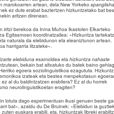
ren marokoarren artean, dela New Yorkeko
spanglisha
nek ez dute erabat baztertzen hizkuntzetako bat bes
nekin aritzen direnean.
en iritzi berekoa da Inma Muñoa Ikastolen Elkarteko
za Egitasmoen koordinatzailea: «Hizkuntza tartekat
eta naturala da elebidunon eta eleaniztunon artean.
a harrigarria litzateke».
esamoldea eta
izarte elebiduna
hizkuntza nahaste
tzutean, bekain bat altxatuko du batek baino gehia
Herriko egoera soziolinguistikoa ezagututa. Hizkunt
emonikoa izateak eta bestea menpekotasun egoera
 ez al du baldintzatzen erabilera? Ez al du horrek
mo neurolinguistikoetan eragiten?
in lotuta dago esperimentuan ikusi genuen beste g
arri bat», azaldu du De Bruinek: «Elebidun ia guztie
zuten euskara erabili, eta, hizkuntzak libreki erabilt