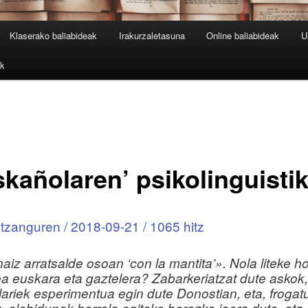
Klaserako baliabideak
Irakurzaletasuna
Online baliabideak
U
ak
skañolaren’ psikolinguisti
tzanguren / 2018-09-21 / 1065 hitz
iz arratsalde osoan ‘con la mantita’». Nola liteke ho
a euskara eta gaztelera? Zabarkeriatzat dute askok,
alariek esperimentua egin dute Donostian, eta, frogat
, elebidunek horrela egiteko berezko joera dute, eta