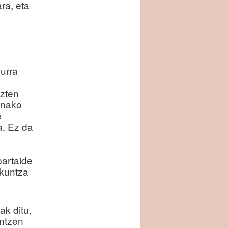
ra, eta
urra
azten
anako
e
a. Ez da
partaide
zkuntza
ak ditu,
untzen