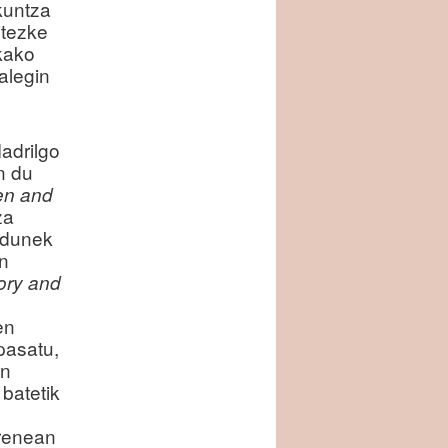
kuntza
itezke
kako
alegin
adrilgo
n du
en and
za
bidunek
n
ory and
en
pasatu,
an
batetik
arenean