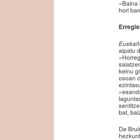
«Baina 
hori ba
Erregis
Euskañ
aipatu 
«Horreg
saiatze
keinu g
osoan
c
ezintas
«esanda
lagunta
sentitze
bat, bai
De Bruin
hezkunt