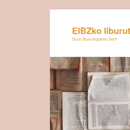
Egin
salto
lehenengo
EIBZko liburu
mailako
Gure liburutegiaren berri
edukira