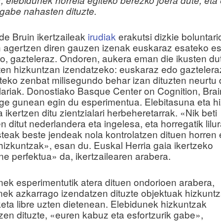
 gabe nahasten dituzte.
de Bruin ikertzaileak
irudiak
erakutsi dizkie boluntario
n agertzen diren gauzen izenak euskaraz esateko e
ro, gazteleraz. Ondoren, aukera eman die ikusten d
ten hizkuntzan izendatzeko: euskaraz edo gaztelera
teko zenbat milisegundo behar izan dituzten neurtu
alariak. Donostiako Basque Center on Cognition, Bra
e gunean egin du esperimentua. Elebitasuna eta h
 ikertzen ditu zientzialari herbeheretarrak. «Nik beti
 ditut nederlandera eta ingelesa, eta horregatik lilu
usteak beste jendeak nola kontrolatzen dituen horren 
 hizkuntzak», esan du. Euskal Herria gaia ikertzeko
ne perfektua» da, ikertzailearen arabera.
nek esperimentutik atera dituen ondorioen arabera,
nek azkarrago izendatzen dituzte objektuak hizkunt
eta libre uzten dietenean. Elebidunek hizkuntzak
tzen dituzte, «euren kabuz eta esfortzurik gabe»,