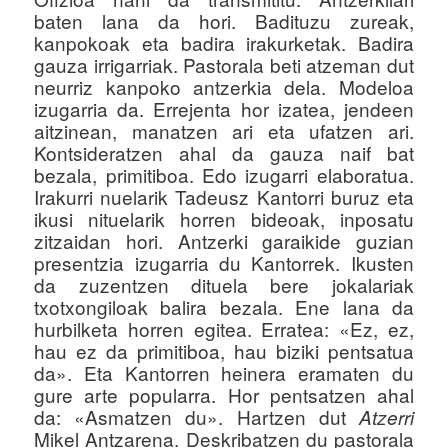
baten lana da hori. Badituzu zureak,
kanpokoak eta badira irakurketak. Badira
gauza irrigarriak. Pastorala beti atzeman dut
neurriz kanpoko antzerkia dela. Modeloa
izugarria da. Errejenta hor izatea, jendeen
aitzinean, manatzen ari eta ufatzen ari.
Kontsideratzen ahal da gauza naif bat
bezala, primitiboa. Edo izugarri elaboratua.
Irakurri nuelarik Tadeusz Kantorri buruz eta
ikusi nituelarik horren bideoak, inposatu
zitzaidan hori. Antzerki garaikide guzian
presentzia izugarria du Kantorrek. Ikusten
da zuzentzen dituela bere jokalariak
txotxongiloak balira bezala. Ene lana da
hurbilketa horren egitea. Erratea: «Ez, ez,
hau ez da primitiboa, hau biziki pentsatua
da». Eta Kantorren heinera eramaten du
gure arte popularra. Hor pentsatzen ahal
da: «Asmatzen du». Hartzen dut
Atzerri
Mikel Antzarena. Deskribatzen du pastorala