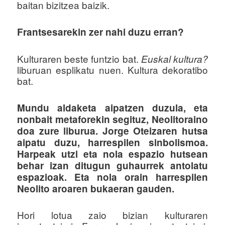
baitan bizitzea baizik.
Frantsesarekin zer nahi duzu erran?
Kulturaren beste funtzio bat.
Euskal kultura?
liburuan esplikatu nuen. Kultura dekoratibo
bat.
Mundu aldaketa aipatzen duzula, eta
nonbait metaforekin segituz, Neolitoraino
doa zure liburua. Jorge Oteizaren hutsa
aipatu duzu, harrespilen sinbolismoa.
Harpeak utzi eta nola espazio hutsean
behar izan ditugun guhaurrek antolatu
espazioak. Eta nola orain harrespilen
Neolito aroaren bukaeran gauden.
Hori lotua zaio bizian kulturaren