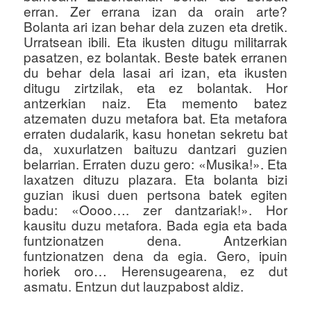
erran. Zer errana izan da orain arte?
Bolanta ari izan behar dela zuzen eta dretik.
Urratsean ibili. Eta ikusten ditugu militarrak
pasatzen, ez bolantak. Beste batek erranen
du behar dela lasai ari izan, eta ikusten
ditugu zirtzilak, eta ez bolantak. Hor
antzerkian naiz. Eta memento batez
atzematen duzu metafora bat. Eta metafora
erraten dudalarik, kasu honetan sekretu bat
da, xuxurlatzen baituzu dantzari guzien
belarrian. Erraten duzu gero: «Musika!». Eta
laxatzen dituzu plazara. Eta bolanta bizi
guzian ikusi duen pertsona batek egiten
badu: «Oooo…. zer dantzariak!». Hor
kausitu duzu metafora. Bada egia eta bada
funtzionatzen dena. Antzerkian
funtzionatzen dena da egia. Gero, ipuin
horiek oro… Herensugearena, ez dut
asmatu. Entzun dut lauzpabost aldiz.