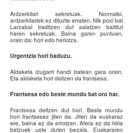
Antzerkilari sekretuak. Normalki,
antzerkilariek ez dituzte erraten. Nik poxi bat
Larzabal traditzen dut salatzen baititut
haren sekretuak. Baina garen puntuan,
orain da: hori edo heriotza.
Urgentzia hori baduzu.
Aldaketa izugarri handi batean gara orain.
Eta aldaketa hori deitzen da frantsesa.
Frantsesa edo beste mundu bat oro har.
Frantsesa deitzen dut hori. Beste mundu
hori frantsesez jiten da. Jiten da euskaraz
ere, baina ez da errotzen. Afera ez da hiria
batzuek uste duten bezala. Euskararen