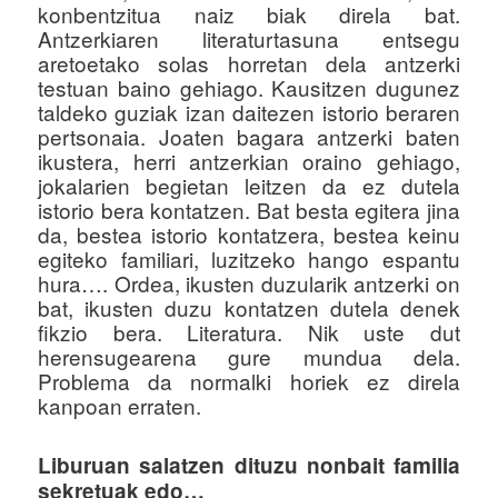
konbentzitua naiz biak direla bat.
Antzerkiaren literaturtasuna entsegu
aretoetako solas horretan dela antzerki
testuan baino gehiago. Kausitzen dugunez
taldeko guziak izan daitezen istorio beraren
pertsonaia. Joaten bagara antzerki baten
ikustera, herri antzerkian oraino gehiago,
jokalarien begietan leitzen da ez dutela
istorio bera kontatzen. Bat besta egitera jina
da, bestea istorio kontatzera, bestea keinu
egiteko familiari, luzitzeko hango espantu
hura…. Ordea, ikusten duzularik antzerki on
bat, ikusten duzu kontatzen dutela denek
fikzio bera. Literatura. Nik uste dut
herensugearena gure mundua dela.
Problema da normalki horiek ez direla
kanpoan erraten.
Liburuan salatzen dituzu nonbait familia
sekretuak edo…