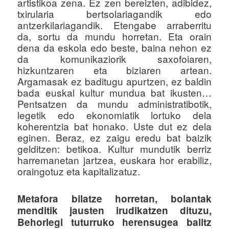
artistikoa zena. Ez zen bereizten, adibidez,
txirularia bertsolariagandik edo
antzerkilariagandik. Etengabe arraberritu
da, sortu da mundu horretan. Eta orain
dena da eskola edo beste, baina nehon ez
da komunikaziorik saxofoiaren,
hizkuntzaren eta biziaren artean.
Argamasak ez baditugu apurtzen, ez baldin
bada euskal kultur mundua bat ikusten…
Pentsatzen da mundu administratibotik,
legetik edo ekonomiatik lortuko dela
koherentzia bat honako. Uste dut ez dela
eginen. Beraz, ez zaigu eredu bat baizik
gelditzen: betikoa. Kultur mundutik berriz
harremanetan jartzea, euskara hor erabiliz,
oraingotuz eta kapitalizatuz.
Metafora bilatze horretan, bolantak
menditik jausten irudikatzen dituzu,
Behorlegi tuturruko herensugea balitz