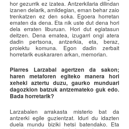
hor gezurrik ez izatea. Antzerkilaria dilindan
izanen delarik, amildegian, eman behar zaio
trenkatzen ez den soka. Egoera horretan
ematen da dena. Eta nik uste dut dena hori
dela erraten liburuan. Hori dut egiatasun
deitzen. Dena ematea, izugarri ongi atera
dadin pertsona, antzerkia, eta, beraz,
proiektu komuna. Egon dadin zerbait
horretarik euskararen arkan, memorian.
Piarres Larzabal agertzen da sakon;
haren metaforen egiteko manera hori
xeheki aztertu duzu, gaurko munduari
dagozkion batzuk antzemateko guk edo.
Bada horretarik?
Larzabalen arrakasta misterio bat da
antzerki egile guzientzat. Iduri du idazten
duela mundu biziki hetsi batendako. Eta