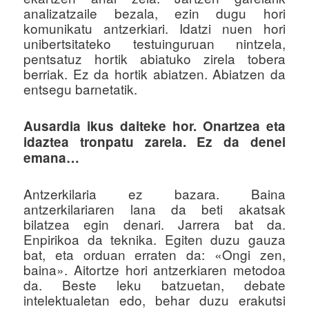
analizatzaile bezala, ezin dugu hori
komunikatu antzerkiari. Idatzi nuen hori
unibertsitateko testuinguruan nintzela,
pentsatuz hortik abiatuko zirela tobera
berriak. Ez da hortik abiatzen. Abiatzen da
entsegu barnetatik.
Ausardia ikus daiteke hor. Onartzea eta
idaztea tronpatu zarela. Ez da denei
emana…
Antzerkilaria ez bazara. Baina
antzerkilariaren lana da beti akatsak
bilatzea egin denari. Jarrera bat da.
Enpirikoa da teknika. Egiten duzu gauza
bat, eta orduan erraten da: «Ongi zen,
baina». Aitortze hori antzerkiaren metodoa
da. Beste leku batzuetan, debate
intelektualetan edo, behar duzu erakutsi