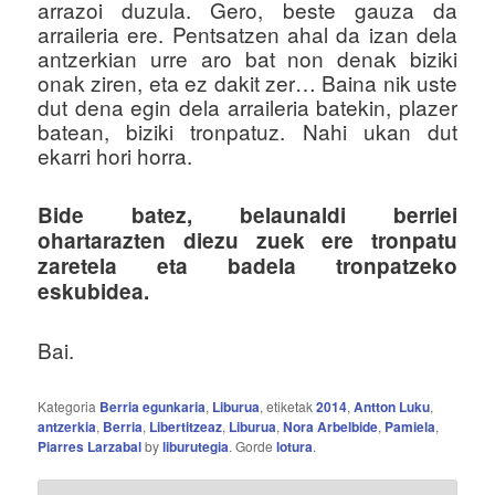
arrazoi duzula. Gero, beste gauza da
arraileria ere. Pentsatzen ahal da izan dela
antzerkian urre aro bat non denak biziki
onak ziren, eta ez dakit zer… Baina nik uste
dut dena egin dela arraileria batekin, plazer
batean, biziki tronpatuz. Nahi ukan dut
ekarri hori horra.
Bide batez, belaunaldi berriei
ohartarazten diezu zuek ere tronpatu
zaretela eta badela tronpatzeko
eskubidea.
Bai.
Kategoria
Berria egunkaria
,
Liburua
, etiketak
2014
,
Antton Luku
,
antzerkia
,
Berria
,
Libertitzeaz
,
Liburua
,
Nora Arbelbide
,
Pamiela
,
Piarres Larzabal
by
liburutegia
. Gorde
lotura
.