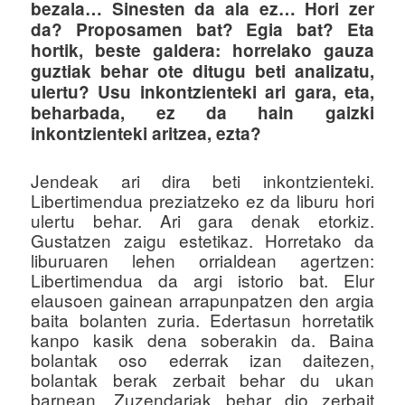
bezala… Sinesten da ala ez… Hori zer
da? Proposamen bat? Egia bat? Eta
hortik, beste galdera: horrelako gauza
guztiak behar ote ditugu beti analizatu,
ulertu? Usu inkontzienteki ari gara, eta,
beharbada, ez da hain gaizki
inkontzienteki aritzea, ezta?
Jendeak ari dira beti inkontzienteki.
Libertimendua preziatzeko ez da liburu hori
ulertu behar. Ari gara denak etorkiz.
Gustatzen zaigu estetikaz. Horretako da
liburuaren lehen orrialdean agertzen:
Libertimendua da argi istorio bat. Elur
elausoen gainean arrapunpatzen den argia
baita bolanten zuria. Edertasun horretatik
kanpo kasik dena soberakin da. Baina
bolantak oso ederrak izan daitezen,
bolantak berak zerbait behar du ukan
barnean. Zuzendariak behar dio zerbait