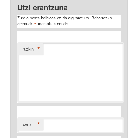
Utzi erantzuna
Zure e-posta helbidea ez da argitaratuko.
Beharrezko
*
eremuak
markatuta daude
*
Iruzkin
*
Izena