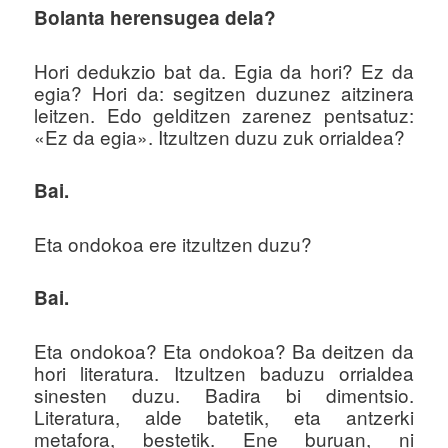
Bolanta herensugea dela?
Hori dedukzio bat da. Egia da hori? Ez da
egia? Hori da: segitzen duzunez aitzinera
leitzen. Edo gelditzen zarenez pentsatuz:
«Ez da egia». Itzultzen duzu zuk orrialdea?
Bai.
Eta ondokoa ere itzultzen duzu?
Bai.
Eta ondokoa? Eta ondokoa? Ba deitzen da
hori literatura. Itzultzen baduzu orrialdea
sinesten duzu. Badira bi dimentsio.
Literatura, alde batetik, eta antzerki
metafora, bestetik. Ene buruan, ni