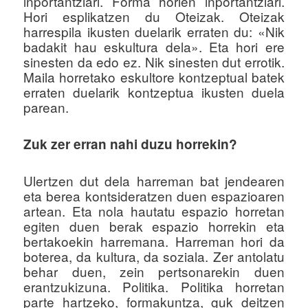
inportantziari. Forma horien inportantziari.
Hori esplikatzen du Oteizak. Oteizak
harrespila ikusten duelarik erraten du: «Nik
badakit hau eskultura dela». Eta hori ere
sinesten da edo ez. Nik sinesten dut errotik.
Maila horretako eskultore kontzeptual batek
erraten duelarik kontzeptua ikusten duela
parean.
Zuk zer erran nahi duzu horrekin?
Ulertzen dut dela harreman bat jendearen
eta berea kontsideratzen duen espazioaren
artean. Eta nola hautatu espazio horretan
egiten duen berak espazio horrekin eta
bertakoekin harremana. Harreman hori da
boterea, da kultura, da soziala. Zer antolatu
behar duen, zein pertsonarekin duen
erantzukizuna. Politika. Politika horretan
parte hartzeko, formakuntza, guk deitzen