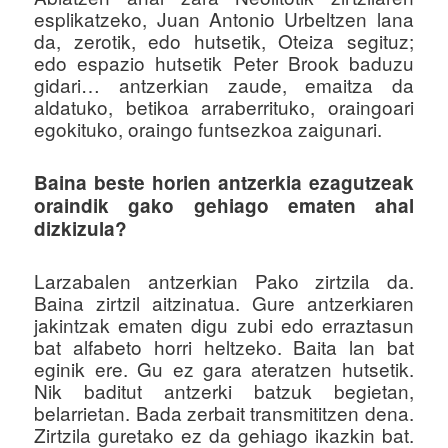
esplikatzeko, Juan Antonio Urbeltzen lana
da, zerotik, edo hutsetik, Oteiza segituz;
edo espazio hutsetik Peter Brook baduzu
gidari… antzerkian zaude, emaitza da
aldatuko, betikoa arraberrituko, oraingoari
egokituko, oraingo funtsezkoa zaigunari.
Baina beste horien antzerkia ezagutzeak
oraindik gako gehiago ematen ahal
dizkizula?
Larzabalen antzerkian Pako zirtzila da.
Baina zirtzil aitzinatua. Gure antzerkiaren
jakintzak ematen digu zubi edo erraztasun
bat alfabeto horri heltzeko. Baita lan bat
eginik ere. Gu ez gara ateratzen hutsetik.
Nik baditut antzerki batzuk begietan,
belarrietan. Bada zerbait transmititzen dena.
Zirtzila guretako ez da gehiago ikazkin bat.