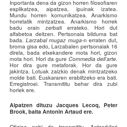
Inportanta dena da gizon horren filosofiaren
esplikatzea, aipatzea, ipuinak izatea.
Mundu horren komunikatzea. Anarkismo
horretatik mintzatzea. Anarkismo horrek
badu orain zerbait errateko. Hori dut
alfabetoa deitzen. Pertsonaia bilduma bat
bada.
-n erraten dut,
Larzabal mugaz muga
broma gisa edo, Larzabalen pertsonaiak 16
direla, bada etxekandere mota hori, gizon
mota hori. Hori da gure
.
Commedia dell’arte
Hor dira gure metaforak. Hor da gure
jakintza. Lotuak zaizkio denak mintzatzeko
molde bati. Euskararen erabiltzeko era bati.
Erregistroei. Transmititu behar dira zubi
horiek ere.
Aipatzen dituzu Jacques Lecoq, Peter
Brook, baita Antonin Artaud ere.
Ofizioa nahi da transmititu. Antzerkilari