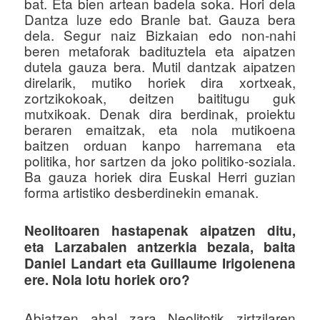
bat. Eta bien artean badela soka. Hori dela
Dantza luze edo Branle bat. Gauza bera
dela. Segur naiz Bizkaian edo non-nahi
beren metaforak badituztela eta aipatzen
dutela gauza bera. Mutil dantzak aipatzen
direlarik, mutiko horiek dira xortxeak,
zortzikokoak, deitzen baititugu guk
mutxikoak. Denak dira berdinak, proiektu
beraren emaitzak, eta nola mutikoena
baitzen orduan kanpo harremana eta
politika, hor sartzen da joko politiko-soziala.
Ba gauza horiek dira Euskal Herri guzian
forma artistiko desberdinekin emanak.
Neolitoaren hastapenak aipatzen ditu,
eta Larzabalen antzerkia bezala, baita
Daniel Landart eta Guillaume Irigoienena
ere. Nola lotu horiek oro?
Abiatzen ahal zara Neolitotik zirtzilaren