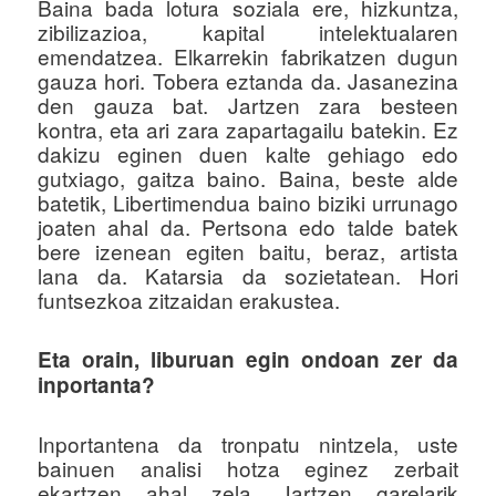
Baina bada lotura soziala ere, hizkuntza,
zibilizazioa, kapital intelektualaren
emendatzea. Elkarrekin fabrikatzen dugun
gauza hori. Tobera eztanda da. Jasanezina
den gauza bat. Jartzen zara besteen
kontra, eta ari zara zapartagailu batekin. Ez
dakizu eginen duen kalte gehiago edo
gutxiago, gaitza baino. Baina, beste alde
batetik, Libertimendua baino biziki urrunago
joaten ahal da. Pertsona edo talde batek
bere izenean egiten baitu, beraz, artista
lana da. Katarsia da sozietatean. Hori
funtsezkoa zitzaidan erakustea.
Eta orain, liburuan egin ondoan zer da
inportanta?
Inportantena da tronpatu nintzela, uste
bainuen analisi hotza eginez zerbait
ekartzen ahal zela. Jartzen garelarik