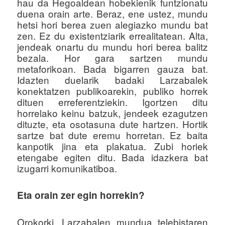
hau da Hegoaldean hobekienik funtzionatu
duena orain arte. Beraz, ene ustez, mundu
hetsi hori berea zuen alegiazko mundu bat
zen. Ez du existentziarik errealitatean. Alta,
jendeak onartu du mundu hori berea balitz
bezala. Hor gara sartzen mundu
metaforikoan. Bada bigarren gauza bat.
Idazten duelarik badaki Larzabalek
konektatzen publikoarekin, publiko horrek
dituen erreferentziekin. Igortzen ditu
horrelako keinu batzuk, jendeek ezagutzen
dituzte, eta osotasuna dute hartzen. Hortik
sartze bat dute eremu horretan. Ez baita
kanpotik jina eta plakatua. Zubi horiek
etengabe egiten ditu. Bada idazkera bat
izugarri komunikatiboa.
Eta orain zer egin horrekin?
Orokorki, Larzabalen mundua telebistaren