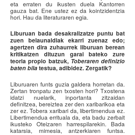
eta erraten du ikusten duela Kantorren
gauza bat. Ene ustez ez da kointzidentzia
hori. Hau da literaturaren egia.
Liburuan bada desakralizatze puntu bat
zuen belaunaldiak ekarri zuenaz edo;
agertzen dira zuhaurrek liburuan berean
kritikatzen dituzun garai bateko zure
teoria propio batzuk,
Toberaren definizio
baten bila
testua, adibidez. Zergatik?
Liburuaren funts guzia galdera horretan da.
Zertan tronpatu zen txosten hori? Txostena
idatzi nuelarik, inportanta zitzaidan
definitzea, bereiztea zer den xaribarikoa eta
zer ez. Tobera xaribari da, libertimendua ez.
Libertimendua errituala da, eta badu zerbait
ikusteko Oteizaren harrespilarekin. Bada
katarsia, mimesia, antzerkiaren funtsa.