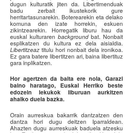
dugun kulturatik jiten da. Libertimenduak
badu zerbait ikustekorik gure
herritartasunarekin. Boterearekin eta delako
komuna den izate horrekin, eskuen
zikintzearekin. Horregatik liburu hau da
euskal kulturaren
bat. Nonbait
background
esplikatzen du kultura ez dela aisialdia.
titulu hori nonbait dela ironikoa.
Libertitzeaz
Ez gara batere libertitzen ari, baina libertituz
gara inplikatzen.
Hor agertzen da baita ere nola, Garazi
baino haratago, Euskal Herriko beste
edozein lekukok liburuan aurkitzen
ahalko duela bazka.
Orain aurreskua bakarrik dantzatzen den
dantza hori dugu deitzen Iparraldean.
Ahazten dugu aurreskuak baduela atzesku