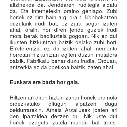
aitzinekoa da. Jendearen iruditegia aldatu
da. Eta Internetekin oraino gehiago. Zubi
horiek ez dira hain argi orain. Konbokatzen
duzularik irudi bat, ez zara segur izaten
ahal, orain, hor diren jende guziek irudi
mota berak badituztela gogoan. Nik ez dut
ikusten hizkuntzan baizik delako zubi hori.
Erreferentzia ez da izaten ahal memento
horretan hizkuntzan egiten duzun metafora
baizik. Fabrikatu behar duzu irudia. Orduan,
antzerkia ez da poetikoa baizik izaten ahal.
Euskara ere bada hor gaia.
Hiltzen ari diren hiztun zahar horiek oro nola
ordezkatuko ditugun aipatzen dugu
beldurrarekin. Amets Arzallusek joaten ari
den Iparraldea deitzen du. Nik uste dut
horiek ezagutu zutela mundu bat trans-