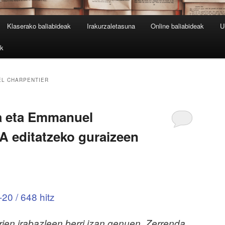
Klaserako baliabideak
Irakurzaletasuna
Online baliabideak
U
ak
L CHARPENTIER
a eta Emmanuel
A editatzeko guraizeen
20 / 648 hitz
rien irabazleen berri izan genuen. Zerrenda