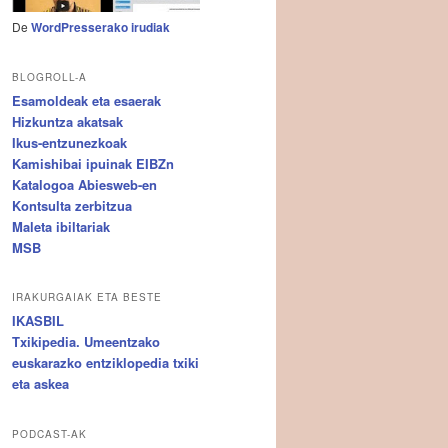
De
WordPresserako irudiak
BLOGROLL-A
Esamoldeak eta esaerak
Hizkuntza akatsak
Ikus-entzunezkoak
Kamishibai ipuinak EIBZn
Katalogoa Abiesweb-en
Kontsulta zerbitzua
Maleta ibiltariak
MSB
IRAKURGAIAK ETA BESTE
IKASBIL
Txikipedia. Umeentzako
euskarazko entziklopedia txiki
eta askea
PODCAST-AK