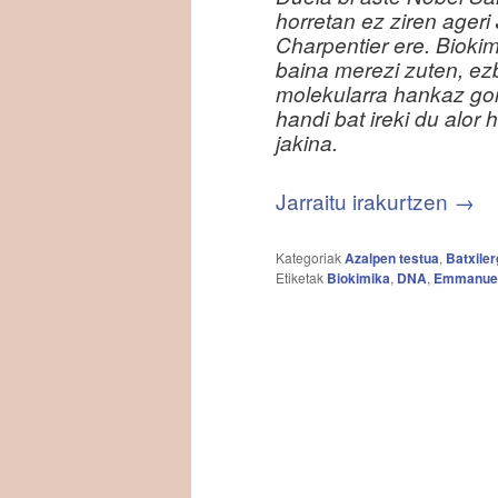
horretan ez ziren ager
Charpentier ere. Biokim
baina merezi zuten, ezb
molekularra hankaz gora
handi bat ireki du alor
jakina.
Jarraitu irakurtzen
→
Kategoriak
Azalpen testua
,
Batxile
Etiketak
Biokimika
,
DNA
,
Emmanuel