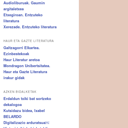
Audioliburuak. Gaumin
argitaletxea
Etxegiroan. Entzuteko
literatura
Xerezade. Entzuteko literatura
HAUR ETA GAZTE LITERATURA
Galtzagorri Elkartea.
Ezinbestekoak
Haur Literatur aretoa
Mondragon Unibertsitatea.
Haur eta Gazte Literatura
irakur gidak
AZKEN BIDALKETAK
Erdaldun txiki bat sortzeko
dekalogoa
Kutsidazu bidea, Ixabel
BELARDO
Digitalizazio arduratsua￼