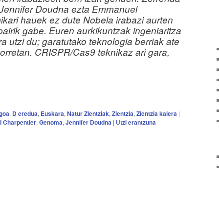
i Jennifer Doudna ezta Emmanuel
ikari hauek ez dute Nobela irabazi aurten
airik gabe. Euren aurkikuntzak ingeniaritza
 utzi du; garatutako teknologia berriak ate
 horretan. CRISPR/Cas9 teknikaz ari gara,
rgoa
,
D eredua
,
Euskara
,
Natur Zientziak
,
Zientzia
,
Zientzia kaiera
|
 Charpentier
,
Genoma
,
Jennifer Doudna
|
Utzi erantzuna