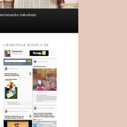
lermenezko irakurketa
LIBURUTEGIA SCOOP.IT EN